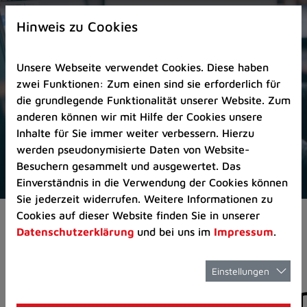
Zur
×
Startseite
Hinweis zu Cookies
(Schnelltaste
0)
Unsere Webseite verwendet Cookies. Diese haben
Zum
zwei Funktionen: Zum einen sind sie erforderlich für
Seitenanfang
die grundlegende Funktionalität unserer Website. Zum
springen
anderen können wir mit Hilfe der Cookies unsere
(Schnelltaste
Inhalte für Sie immer weiter verbessern. Hierzu
A)
werden pseudonymisierte Daten von Website-
Zur
Besuchern gesammelt und ausgewertet. Das
Navigation/Menü
Einverständnis in die Verwendung der Cookies können
springen
Sie jederzeit widerrufen. Weitere Informationen zu
(Schnelltaste
Cookies auf dieser Website finden Sie in unserer
Aktuelles
Pressemitteilungen
M)
Datenschutzerklärung
und bei uns im
Impressum
.
Zur
Suche
springen
Einstellungen
Pressemitteilunge
(Schnelltaste
8)