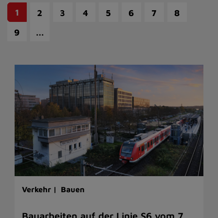
1
2
3
4
5
6
7
8
…
9
Verkehr |
Bauen
Bauarbeiten auf der Linie S6 vom 7.