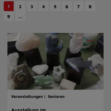
1
2
3
4
5
6
7
8
…
9
Veranstaltungen |
Senioren
Ausstellung im