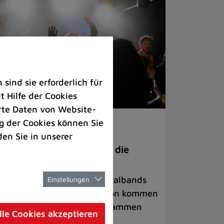
ind sie erforderlich für
 Hilfe der Cookies
rte Daten von Website-
 der Cookies können Sie
ranstaltungen
den Sie in unserer
anege Madness“ bringt die
ühne wieder zum Beben
ternationale Rock- und Metalbands
Einstellungen
d starke Acts aus der Region kommen
 17. Oktober in Lintorf zusammen
lle Cookies akzeptieren