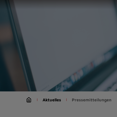
Zur
Startseite
(Schnelltaste
0)
Zum
Seitenanfang
springen
(Schnelltaste
A)
Zur
Navigation/Menü
springen
(Schnelltaste
M)
Zur
Suche
Aktuelles
Pressemitteilungen
springen
(Schnelltaste
8)