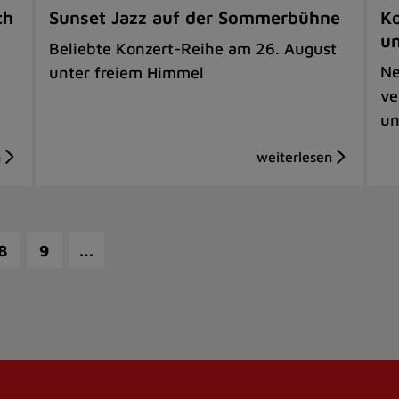
ch
Sunset Jazz auf der Sommerbühne
Ko
u
Beliebte Konzert-Reihe am 26. August
Ne
unter freiem Himmel
ve
un
…
8
9