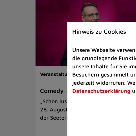
Hinweis zu Cookies
Unsere Webseite verwende
die grundlegende Funktio
unsere Inhalte für Sie 
Besuchern gesammelt und
Veranstaltungen |
Kunst & Kultur
jederzeit widerrufen. We
Comedy-Abend mit Benni Stark
Datenschutzerklärung
u
„Schon lustig, wenn’s witzig ist!“ am
28. August auf der Sommerbühne an
der Seeterrasse