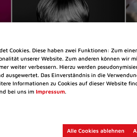
t Cookies. Diese haben zwei Funktionen: Zum einen s
nalität unserer Website. Zum anderen können wir mit
immer weiter verbessern. Hierzu werden pseudonymisie
 ausgewertet. Das Einverständnis in die Verwendung
Veranstaltungen
Ve
itere Informationen zu Cookies auf dieser Website fin
Kultkicker Ansgar Brinkmann
„M
nd bei uns im
Impressum
.
plaudert auf der Sommerbühne
B
Oliver Forster moderiert den "Fußball &
In
Helden"-Talk am 27. August
un
am
Alle Cookies ablehnen
A