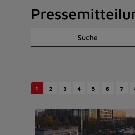
Zum
Pressemitteilu
Inhalt
springen
(Schnelltaste
I)
Suche
1
2
3
4
5
6
7