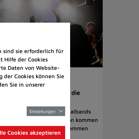
ind sie erforderlich für
 Hilfe der Cookies
rte Daten von Website-
 der Cookies können Sie
ranstaltungen
den Sie in unserer
anege Madness“ bringt die
ühne wieder zum Beben
ternationale Rock- und Metalbands
Einstellungen
d starke Acts aus der Region kommen
 17. Oktober in Lintorf zusammen
lle Cookies akzeptieren