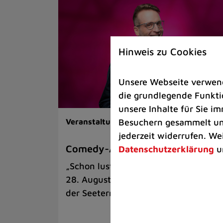
Hinweis zu Cookies
Unsere Webseite verwende
die grundlegende Funktio
unsere Inhalte für Sie 
Besuchern gesammelt und
Veranstaltungen |
Kunst & Kultur
jederzeit widerrufen. We
Comedy-Abend mit Benni Stark
Datenschutzerklärung
u
„Schon lustig, wenn’s witzig ist!“ am
28. August auf der Sommerbühne an
der Seeterrasse