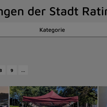
ngen der Stadt Rat
Kategorie
…
8
9