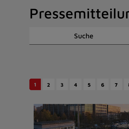
Zum
Pressemitteilu
Inhalt
springen
(Schnelltaste
I)
Suche
1
2
3
4
5
6
7