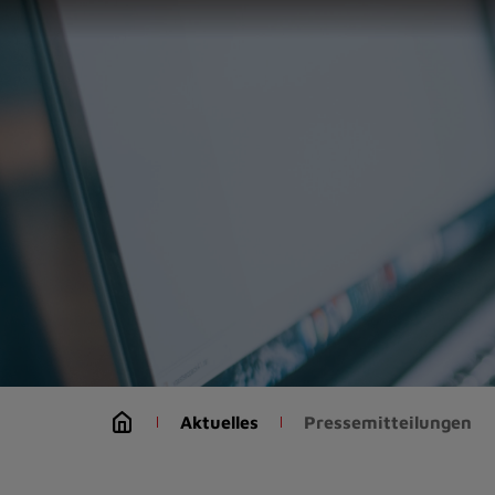
Zur
Startseite
(Schnelltaste
0)
Zum
Seitenanfang
springen
(Schnelltaste
A)
Zur
Navigation/Menü
springen
(Schnelltaste
M)
Zur
Suche
Aktuelles
Pressemitteilungen
springen
(Schnelltaste
8)