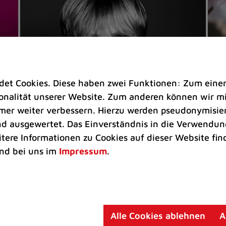
t Cookies. Diese haben zwei Funktionen: Zum einen s
nalität unserer Website. Zum anderen können wir mit
immer weiter verbessern. Hierzu werden pseudonymisie
 ausgewertet. Das Einverständnis in die Verwendung
Veranstaltungen
Ve
itere Informationen zu Cookies auf dieser Website fin
Kultkicker Ansgar Brinkmann
„M
nd bei uns im
Impressum
.
plaudert auf der Sommerbühne
B
Oliver Forster moderiert den "Fußball &
In
Helden"-Talk am 27. August
un
am
Alle Cookies ablehnen
A