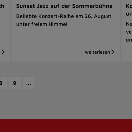
ch
Sunset Jazz auf der Sommerbühne
Ko
u
Beliebte Konzert-Reihe am 26. August
Ne
unter freiem Himmel
ve
un
…
8
9