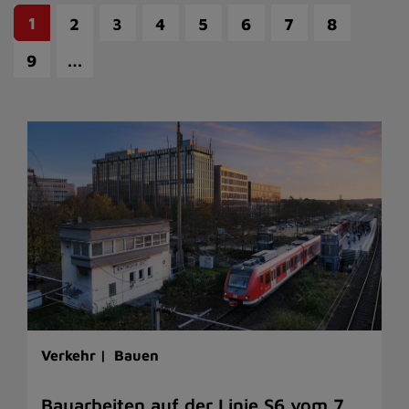
1
2
3
4
5
6
7
8
…
9
Verkehr |
Bauen
Bauarbeiten auf der Linie S6 vom 7.