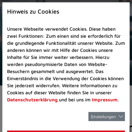
Zur
×
Startseite
Hinweis zu Cookies
(Schnelltaste
0)
Unsere Webseite verwendet Cookies. Diese haben
Zum
zwei Funktionen: Zum einen sind sie erforderlich für
Seitenanfang
die grundlegende Funktionalität unserer Website. Zum
springen
anderen können wir mit Hilfe der Cookies unsere
(Schnelltaste
Inhalte für Sie immer weiter verbessern. Hierzu
A)
werden pseudonymisierte Daten von Website-
Zur
Besuchern gesammelt und ausgewertet. Das
Navigation/Menü
Einverständnis in die Verwendung der Cookies können
springen
Sie jederzeit widerrufen. Weitere Informationen zu
(Schnelltaste
Cookies auf dieser Website finden Sie in unserer
Aktuelles
Pressemitteilungen
M)
Datenschutzerklärung
und bei uns im
Impressum
.
Zur
Suche
springen
Einstellungen
Pressemitteilunge
(Schnelltaste
8)