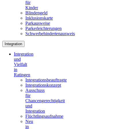
für
Kinder
Blindengeld
Inklusionskarte
Parkausweise
Parkerleichterungen
Schwerbehindertenausweis
Integration
Integration
und
Vielfalt
in
Ratingen
Integrationsbeauftragte
Integrationskonzept
Ausschuss
für
Chancengerechtigkeit
und
Integration
Flüchtlingsaufnahme
Neu
in