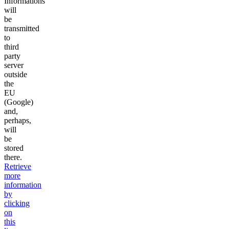
Informations
will
be
transmitted
to
third
party
server
outside
the
EU
(Google)
and,
perhaps,
will
be
stored
there.
Retrieve
more
information
by
clicking
on
this