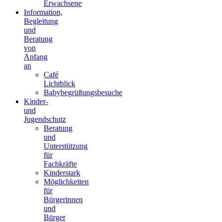
Erwachsene
Information,
Begleitung
und
Beratung
von
Anfang
an
Café
Lichtblick
Babybegrüßungsbesuche
Kinder-
und
Jugendschutz
Beratung
und
Unterstützung
für
Fachkräfte
Kinderstark
Möglichkeiten
für
Bürgerinnen
und
Bürger