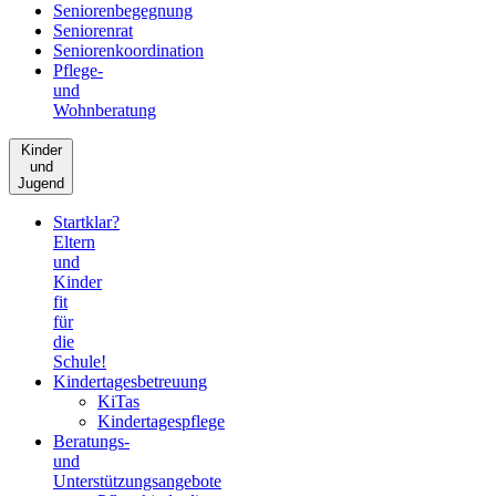
Seniorenbegegnung
Seniorenrat
Seniorenkoordination
Pflege-
und
Wohnberatung
Kinder
und
Jugend
Startklar?
Eltern
und
Kinder
fit
für
die
Schule!
Kindertagesbetreuung
KiTas
Kindertagespflege
Beratungs-
und
Unterstützungsangebote