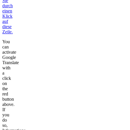
Sie
durch
einen
Klick
auf
diese
Zeile.
You
can
activate
Google
Translate
with
a
click
on
the
red
button
above.
If
you
do
so,