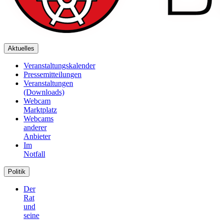
Aktuelles
Veranstaltungskalender
Pressemitteilungen
Veranstaltungen
(Downloads)
Webcam
Marktplatz
Webcams
anderer
Anbieter
Im
Notfall
Politik
Der
Rat
und
seine