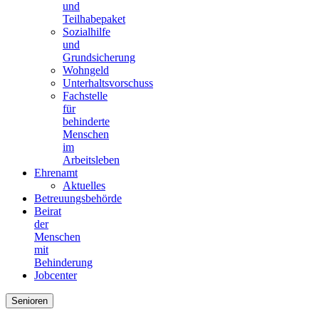
und
Teilhabepaket
Sozialhilfe
und
Grundsicherung
Wohngeld
Unterhaltsvorschuss
Fachstelle
für
behinderte
Menschen
im
Arbeitsleben
Ehrenamt
Aktuelles
Betreuungsbehörde
Beirat
der
Menschen
mit
Behinderung
Jobcenter
Senioren