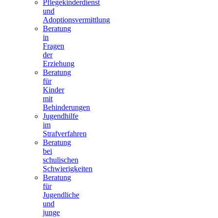
Pflegekinderdienst
und
Adoptionsvermittlung
Beratung
in
Fragen
der
Erziehung
Beratung
für
Kinder
mit
Behinderungen
Jugendhilfe
im
Strafverfahren
Beratung
bei
schulischen
Schwierigkeiten
Beratung
für
Jugendliche
und
junge