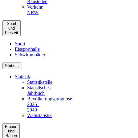
Baustellen
Verkehr
NRW
Sport
und
Freizeit
Sport
Eissporthalle
Schwimmbäder
Statistik
Statistik
Statistikstelle
Statistisches
Jahrbuch
Bevölkerungsprognose
2025–
2040
Wahlstatistik
Planen
und
Bauen