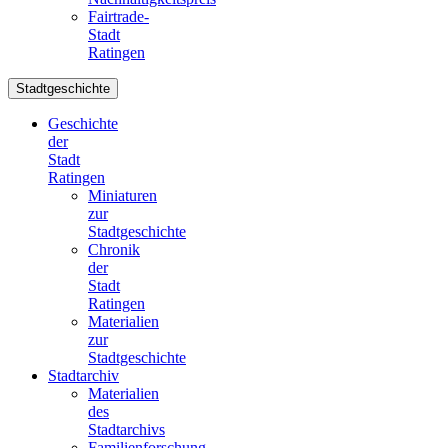
Fairtrade-
Stadt
Ratingen
Stadtgeschichte
Geschichte
der
Stadt
Ratingen
Miniaturen
zur
Stadtgeschichte
Chronik
der
Stadt
Ratingen
Materialien
zur
Stadtgeschichte
Stadtarchiv
Materialien
des
Stadtarchivs
Familienforschung