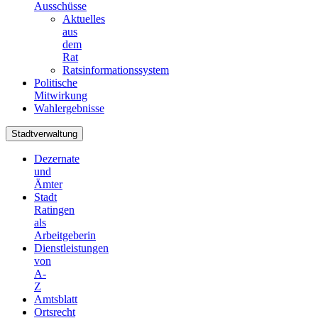
Ausschüsse
Aktuelles
aus
dem
Rat
Ratsinformationssystem
Politische
Mitwirkung
Wahlergebnisse
Stadtverwaltung
Dezernate
und
Ämter
Stadt
Ratingen
als
Arbeitgeberin
Dienstleistungen
von
A-
Z
Amtsblatt
Ortsrecht