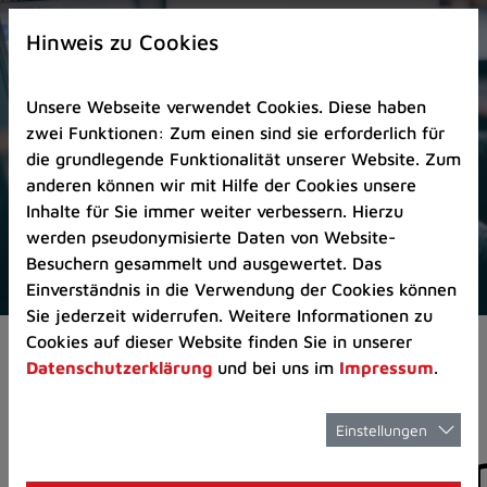
Zur
×
Startseite
Hinweis zu Cookies
(Schnelltaste
0)
Unsere Webseite verwendet Cookies. Diese haben
Zum
zwei Funktionen: Zum einen sind sie erforderlich für
Seitenanfang
die grundlegende Funktionalität unserer Website. Zum
springen
anderen können wir mit Hilfe der Cookies unsere
(Schnelltaste
Inhalte für Sie immer weiter verbessern. Hierzu
A)
werden pseudonymisierte Daten von Website-
Zur
Besuchern gesammelt und ausgewertet. Das
Navigation/Menü
Einverständnis in die Verwendung der Cookies können
springen
Sie jederzeit widerrufen. Weitere Informationen zu
(Schnelltaste
Cookies auf dieser Website finden Sie in unserer
Aktuelles
Pressemitteilungen
M)
Datenschutzerklärung
und bei uns im
Impressum
.
Zur
Suche
springen
Einstellungen
Pressemitteilunge
(Schnelltaste
8)