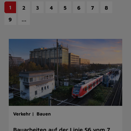
1
2
3
4
5
6
7
8
…
9
Verkehr |
Bauen
Bauarbeiten auf der Linie S6 vom 7.