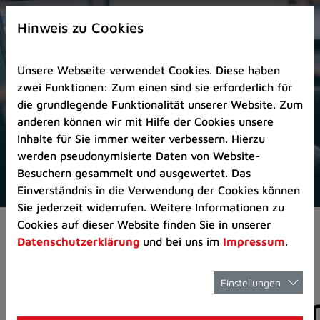
Zur
×
Startseite
Hinweis zu Cookies
(Schnelltaste
0)
Unsere Webseite verwendet Cookies. Diese haben
Zum
zwei Funktionen: Zum einen sind sie erforderlich für
Seitenanfang
die grundlegende Funktionalität unserer Website. Zum
springen
anderen können wir mit Hilfe der Cookies unsere
(Schnelltaste
Inhalte für Sie immer weiter verbessern. Hierzu
A)
werden pseudonymisierte Daten von Website-
Zur
Besuchern gesammelt und ausgewertet. Das
Navigation/Menü
Einverständnis in die Verwendung der Cookies können
springen
Sie jederzeit widerrufen. Weitere Informationen zu
(Schnelltaste
Cookies auf dieser Website finden Sie in unserer
Aktuelles
Pressemitteilungen
M)
Datenschutzerklärung
und bei uns im
Impressum
.
Zur
Suche
springen
Einstellungen
Pressemitteilunge
(Schnelltaste
8)