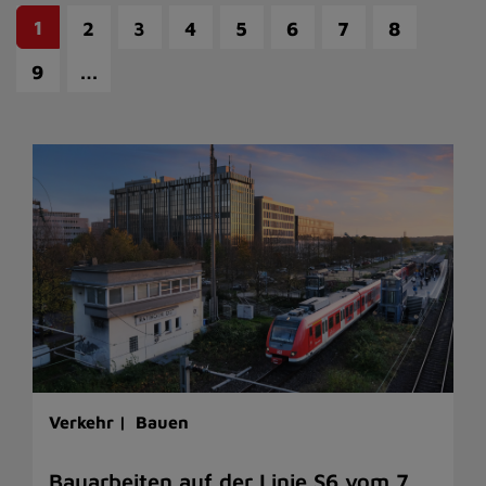
1
2
3
4
5
6
7
8
…
9
Verkehr |
Bauen
Bauarbeiten auf der Linie S6 vom 7.