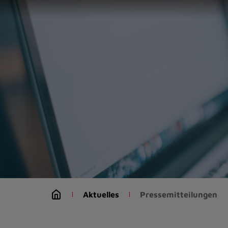
Zur
Startseite
(Schnelltaste
0)
Zum
Seitenanfang
springen
(Schnelltaste
A)
Zur
Navigation/Menü
springen
(Schnelltaste
M)
Zur
Suche
Aktuelles
Pressemitteilungen
springen
(Schnelltaste
8)