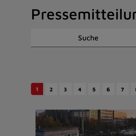
Zum
Pressemitteilu
Inhalt
springen
(Schnelltaste
I)
Suche
1
2
3
4
5
6
7