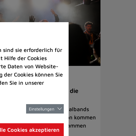
ind sie erforderlich für
 Hilfe der Cookies
rte Daten von Website-
 der Cookies können Sie
ranstaltungen
den Sie in unserer
anege Madness“ bringt die
ühne wieder zum Beben
ternationale Rock- und Metalbands
Einstellungen
d starke Acts aus der Region kommen
 17. Oktober in Lintorf zusammen
lle Cookies akzeptieren