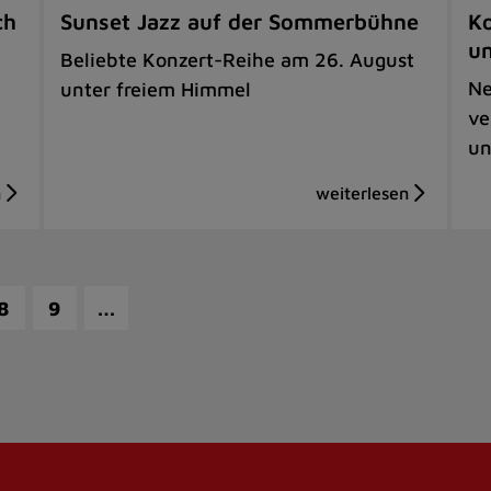
ch
Sunset Jazz auf der Sommerbühne
Ko
u
Beliebte Konzert-Reihe am 26. August
Ne
unter freiem Himmel
ve
un
…
8
9