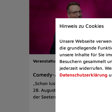
Hinweis zu Cookies
Unsere Webseite verwende
die grundlegende Funktio
unsere Inhalte für Sie 
Besuchern gesammelt und
Veranstaltungen |
Kunst & Kultur
jederzeit widerrufen. We
Comedy-Abend mit Benni Stark
Datenschutzerklärung
u
„Schon lustig, wenn’s witzig ist!“ am
28. August auf der Sommerbühne an
der Seeterrasse