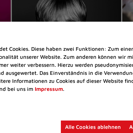
t Cookies. Diese haben zwei Funktionen: Zum einen s
nalität unserer Website. Zum anderen können wir mit
immer weiter verbessern. Hierzu werden pseudonymisie
 ausgewertet. Das Einverständnis in die Verwendung
Veranstaltungen
Ve
itere Informationen zu Cookies auf dieser Website fin
Kultkicker Ansgar Brinkmann
„M
nd bei uns im
Impressum
.
plaudert auf der Sommerbühne
B
Oliver Forster moderiert den "Fußball &
In
Helden"-Talk am 27. August
un
am
Alle Cookies ablehnen
A