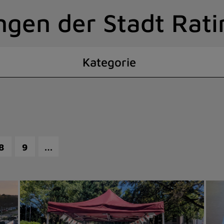
ngen der Stadt Rat
Kategorie
…
8
9