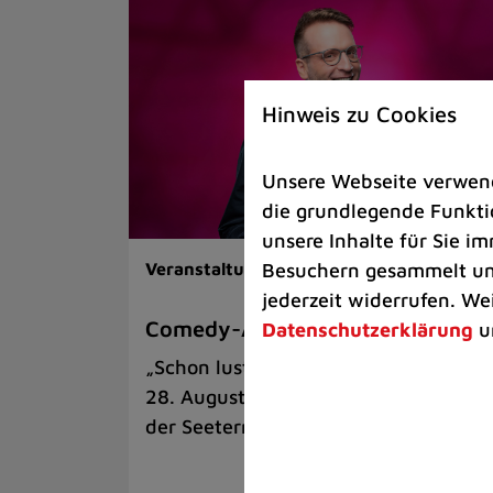
Hinweis zu Cookies
Unsere Webseite verwende
die grundlegende Funktio
unsere Inhalte für Sie 
Besuchern gesammelt und
Veranstaltungen |
Kunst & Kultur
jederzeit widerrufen. We
Comedy-Abend mit Benni Stark
Datenschutzerklärung
u
„Schon lustig, wenn’s witzig ist!“ am
28. August auf der Sommerbühne an
der Seeterrasse