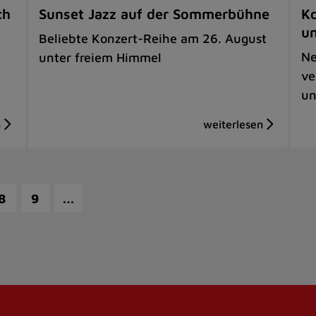
ch
Sunset Jazz auf der Sommerbühne
Ko
u
Beliebte Konzert-Reihe am 26. August
Ne
unter freiem Himmel
ve
un
…
8
9