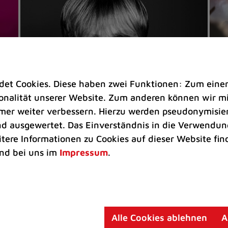
t Cookies. Diese haben zwei Funktionen: Zum einen s
nalität unserer Website. Zum anderen können wir mit
immer weiter verbessern. Hierzu werden pseudonymisie
 ausgewertet. Das Einverständnis in die Verwendung
Veranstaltungen
Ve
itere Informationen zu Cookies auf dieser Website fin
Kultkicker Ansgar Brinkmann
„M
nd bei uns im
Impressum
.
plaudert auf der Sommerbühne
B
Oliver Forster moderiert den "Fußball &
In
Helden"-Talk am 27. August
un
am
Alle Cookies ablehnen
A