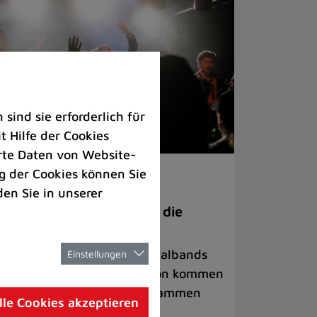
ind sie erforderlich für
 Hilfe der Cookies
rte Daten von Website-
 der Cookies können Sie
ranstaltungen
den Sie in unserer
anege Madness“ bringt die
ühne wieder zum Beben
ternationale Rock- und Metalbands
Einstellungen
d starke Acts aus der Region kommen
 17. Oktober in Lintorf zusammen
lle Cookies akzeptieren