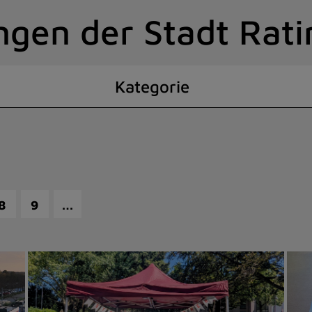
ngen der Stadt Rat
Kategorie
…
8
9