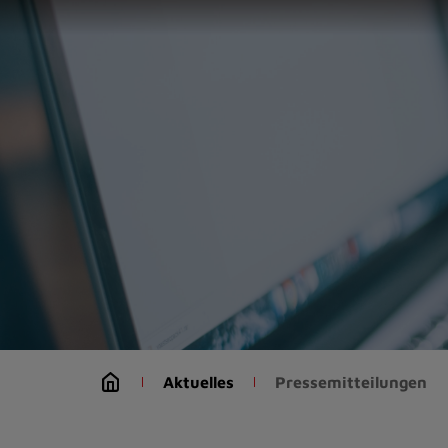
Zur
Startseite
(Schnelltaste
0)
Zum
Seitenanfang
springen
(Schnelltaste
A)
Zur
Navigation/Menü
springen
(Schnelltaste
M)
Zur
Suche
Aktuelles
Pressemitteilungen
springen
(Schnelltaste
8)