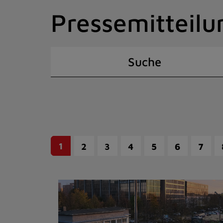
Zum
Pressemitteilu
Inhalt
springen
(Schnelltaste
I)
Suche
1
2
3
4
5
6
7