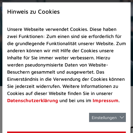
Zur
×
Startseite
Hinweis zu Cookies
(Schnelltaste
0)
Unsere Webseite verwendet Cookies. Diese haben
Zum
zwei Funktionen: Zum einen sind sie erforderlich für
Seitenanfang
die grundlegende Funktionalität unserer Website. Zum
springen
anderen können wir mit Hilfe der Cookies unsere
(Schnelltaste
Inhalte für Sie immer weiter verbessern. Hierzu
A)
werden pseudonymisierte Daten von Website-
Zur
Besuchern gesammelt und ausgewertet. Das
Navigation/Menü
Einverständnis in die Verwendung der Cookies können
springen
Sie jederzeit widerrufen. Weitere Informationen zu
(Schnelltaste
Cookies auf dieser Website finden Sie in unserer
Aktuelles
Pressemitteilungen
M)
Datenschutzerklärung
und bei uns im
Impressum
.
Zur
Suche
springen
Einstellungen
Pressemitteilunge
(Schnelltaste
8)