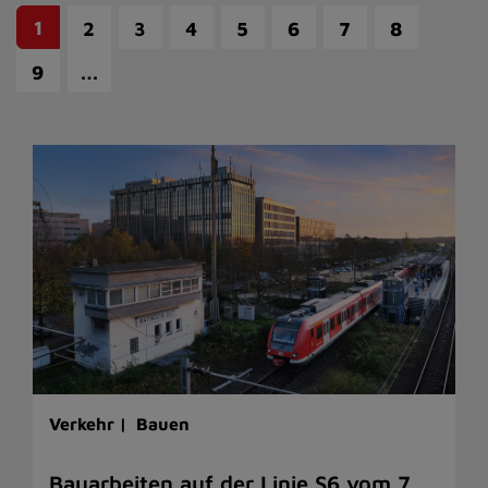
1
2
3
4
5
6
7
8
…
9
Verkehr |
Bauen
Bauarbeiten auf der Linie S6 vom 7.