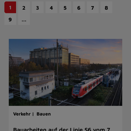
1
2
3
4
5
6
7
8
…
9
Verkehr |
Bauen
Bauarbeiten auf der Linie S6 vom 7.