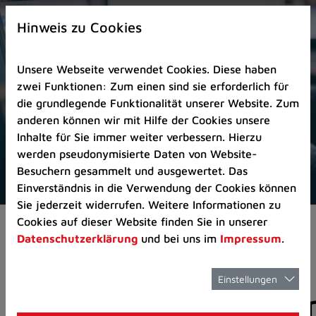
Zur
×
Startseite
Hinweis zu Cookies
(Schnelltaste
0)
Unsere Webseite verwendet Cookies. Diese haben
Zum
zwei Funktionen: Zum einen sind sie erforderlich für
Seitenanfang
die grundlegende Funktionalität unserer Website. Zum
springen
anderen können wir mit Hilfe der Cookies unsere
(Schnelltaste
Inhalte für Sie immer weiter verbessern. Hierzu
A)
werden pseudonymisierte Daten von Website-
Zur
Besuchern gesammelt und ausgewertet. Das
Navigation/Menü
Einverständnis in die Verwendung der Cookies können
springen
Sie jederzeit widerrufen. Weitere Informationen zu
(Schnelltaste
Cookies auf dieser Website finden Sie in unserer
Aktuelles
Pressemitteilungen
M)
Datenschutzerklärung
und bei uns im
Impressum
.
Zur
Suche
springen
Einstellungen
Pressemitteilunge
(Schnelltaste
8)