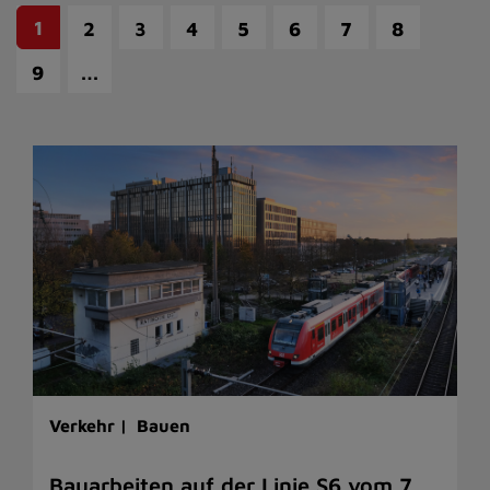
1
2
3
4
5
6
7
8
…
9
Verkehr |
Bauen
Bauarbeiten auf der Linie S6 vom 7.