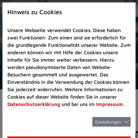
Zur
×
Startseite
Hinweis zu Cookies
(Schnelltaste
0)
Unsere Webseite verwendet Cookies. Diese haben
Zum
zwei Funktionen: Zum einen sind sie erforderlich für
Seitenanfang
die grundlegende Funktionalität unserer Website. Zum
springen
anderen können wir mit Hilfe der Cookies unsere
(Schnelltaste
Inhalte für Sie immer weiter verbessern. Hierzu
A)
werden pseudonymisierte Daten von Website-
Zur
Besuchern gesammelt und ausgewertet. Das
Navigation/Menü
Einverständnis in die Verwendung der Cookies können
springen
Sie jederzeit widerrufen. Weitere Informationen zu
(Schnelltaste
Cookies auf dieser Website finden Sie in unserer
Aktuelles
Pressemitteilungen
M)
Datenschutzerklärung
und bei uns im
Impressum
.
Zur
Suche
springen
Einstellungen
Pressemitteilunge
(Schnelltaste
8)