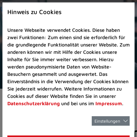
Zur
×
Startseite
Hinweis zu Cookies
(Schnelltaste
0)
Unsere Webseite verwendet Cookies. Diese haben
Zum
zwei Funktionen: Zum einen sind sie erforderlich für
Seitenanfang
die grundlegende Funktionalität unserer Website. Zum
springen
anderen können wir mit Hilfe der Cookies unsere
(Schnelltaste
Inhalte für Sie immer weiter verbessern. Hierzu
A)
werden pseudonymisierte Daten von Website-
Zur
Besuchern gesammelt und ausgewertet. Das
Navigation/Menü
Einverständnis in die Verwendung der Cookies können
springen
Sie jederzeit widerrufen. Weitere Informationen zu
(Schnelltaste
Cookies auf dieser Website finden Sie in unserer
Aktuelles
Pressemitteilungen
M)
Datenschutzerklärung
und bei uns im
Impressum
.
Zur
Suche
springen
Einstellungen
Pressemitteilunge
(Schnelltaste
8)