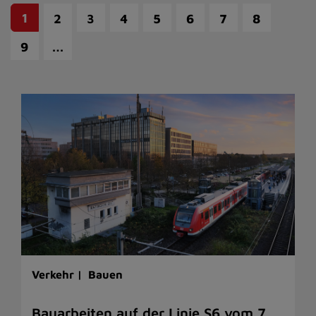
1
2
3
4
5
6
7
8
…
9
Verkehr |
Bauen
Bauarbeiten auf der Linie S6 vom 7.