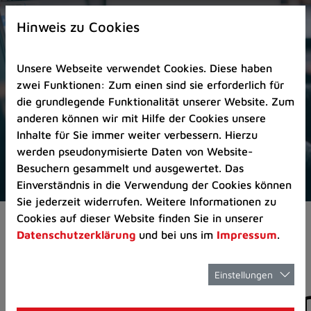
Zur
×
Startseite
Hinweis zu Cookies
(Schnelltaste
0)
Unsere Webseite verwendet Cookies. Diese haben
Zum
zwei Funktionen: Zum einen sind sie erforderlich für
Seitenanfang
die grundlegende Funktionalität unserer Website. Zum
springen
anderen können wir mit Hilfe der Cookies unsere
(Schnelltaste
Inhalte für Sie immer weiter verbessern. Hierzu
A)
werden pseudonymisierte Daten von Website-
Zur
Besuchern gesammelt und ausgewertet. Das
Navigation/Menü
Einverständnis in die Verwendung der Cookies können
springen
Sie jederzeit widerrufen. Weitere Informationen zu
(Schnelltaste
Cookies auf dieser Website finden Sie in unserer
Aktuelles
Pressemitteilungen
M)
Datenschutzerklärung
und bei uns im
Impressum
.
Zur
Suche
springen
Einstellungen
Pressemitteilunge
(Schnelltaste
8)