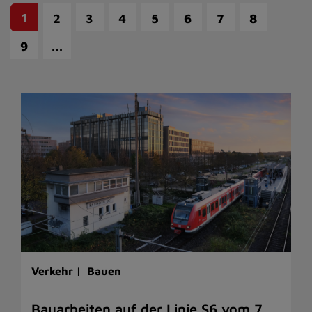
1
2
3
4
5
6
7
8
…
9
Verkehr |
Bauen
Bauarbeiten auf der Linie S6 vom 7.