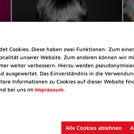
t Cookies. Diese haben zwei Funktionen: Zum einen s
nalität unserer Website. Zum anderen können wir mit
immer weiter verbessern. Hierzu werden pseudonymisie
 ausgewertet. Das Einverständnis in die Verwendung
Veranstaltungen
Ve
itere Informationen zu Cookies auf dieser Website fin
Kultkicker Ansgar Brinkmann
„M
nd bei uns im
Impressum
.
plaudert auf der Sommerbühne
B
Oliver Forster moderiert den "Fußball &
In
Helden"-Talk am 27. August
un
am
Alle Cookies ablehnen
A