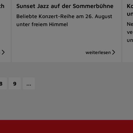
ch
Sunset Jazz auf der Sommerbühne
Ko
u
Beliebte Konzert-Reihe am 26. August
Ne
unter freiem Himmel
ve
un
…
8
9