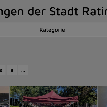
ngen der Stadt Rat
Kategorie
…
8
9