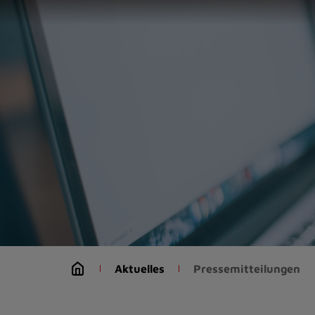
Zur
Startseite
(Schnelltaste
0)
Zum
Seitenanfang
springen
(Schnelltaste
A)
Zur
Navigation/Menü
springen
(Schnelltaste
M)
Zur
Suche
Aktuelles
Pressemitteilungen
springen
(Schnelltaste
8)