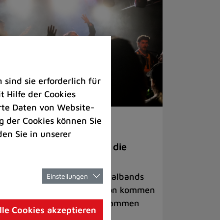
ind sie erforderlich für
 Hilfe der Cookies
rte Daten von Website-
 der Cookies können Sie
ranstaltungen
den Sie in unserer
anege Madness“ bringt die
ühne wieder zum Beben
ternationale Rock- und Metalbands
Einstellungen
d starke Acts aus der Region kommen
 17. Oktober in Lintorf zusammen
lle Cookies akzeptieren