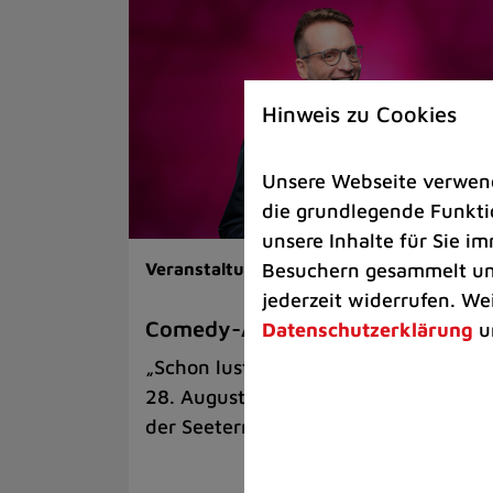
Hinweis zu Cookies
Unsere Webseite verwende
die grundlegende Funktio
unsere Inhalte für Sie 
Besuchern gesammelt und
Veranstaltungen |
Kunst & Kultur
jederzeit widerrufen. We
Comedy-Abend mit Benni Stark
Datenschutzerklärung
u
„Schon lustig, wenn’s witzig ist!“ am
28. August auf der Sommerbühne an
der Seeterrasse