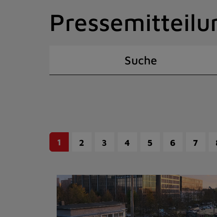
Zum
Pressemitteilu
Inhalt
springen
(Schnelltaste
I)
Suche
1
2
3
4
5
6
7