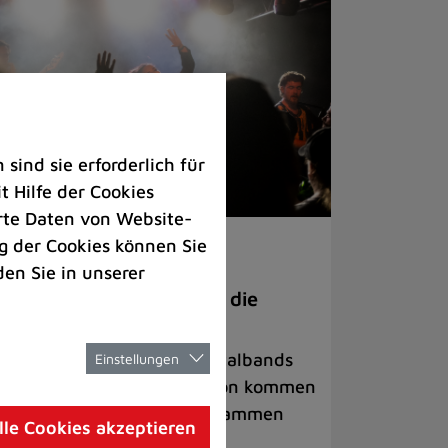
ind sie erforderlich für
 Hilfe der Cookies
rte Daten von Website-
 der Cookies können Sie
ranstaltungen
den Sie in unserer
anege Madness“ bringt die
ühne wieder zum Beben
ternationale Rock- und Metalbands
Einstellungen
d starke Acts aus der Region kommen
 17. Oktober in Lintorf zusammen
lle Cookies akzeptieren