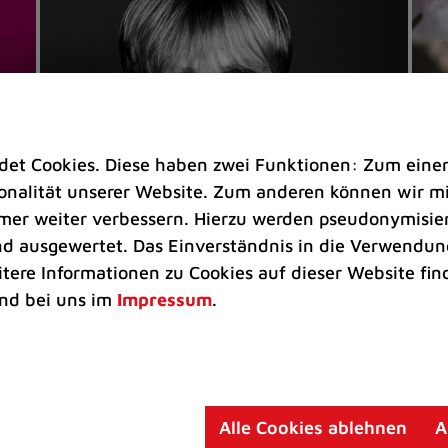
t Cookies. Diese haben zwei Funktionen: Zum einen s
nalität unserer Website. Zum anderen können wir mit
immer weiter verbessern. Hierzu werden pseudonymisie
 ausgewertet. Das Einverständnis in die Verwendung
Veranstaltungen
Ve
itere Informationen zu Cookies auf dieser Website fin
Kultkicker Ansgar Brinkmann
„M
nd bei uns im
Impressum
.
plaudert auf der Sommerbühne
B
Oliver Forster moderiert den "Fußball &
In
Helden"-Talk am 27. August
un
am
Alle Cookies ablehnen
A