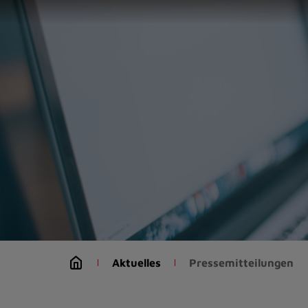
Zur
Startseite
(Schnelltaste
0)
Zum
Seitenanfang
springen
(Schnelltaste
A)
Zur
Navigation/Menü
springen
(Schnelltaste
M)
Zur
Suche
Aktuelles
Pressemitteilungen
springen
(Schnelltaste
8)