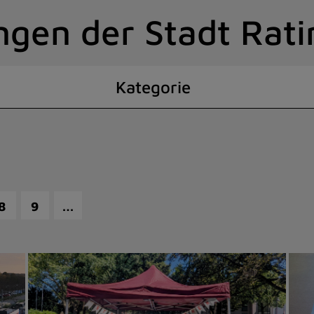
ngen der Stadt Rat
Kategorie
…
8
9