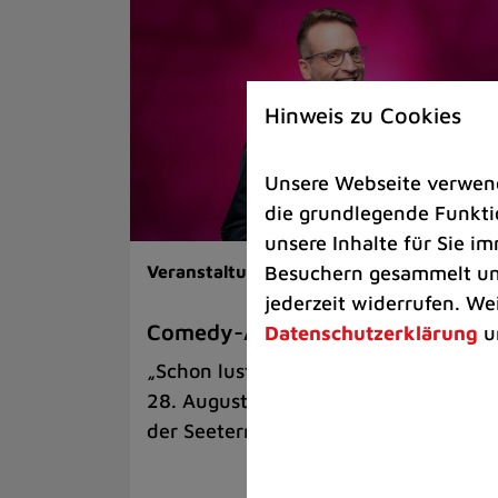
Hinweis zu Cookies
Unsere Webseite verwende
die grundlegende Funktio
unsere Inhalte für Sie 
Besuchern gesammelt und
Veranstaltungen |
Kunst & Kultur
jederzeit widerrufen. We
Comedy-Abend mit Benni Stark
Datenschutzerklärung
u
„Schon lustig, wenn’s witzig ist!“ am
28. August auf der Sommerbühne an
der Seeterrasse