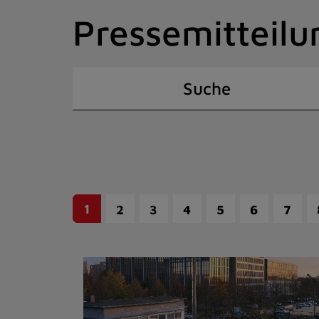
Zum
Pressemitteilu
Inhalt
springen
(Schnelltaste
I)
Suche
1
2
3
4
5
6
7