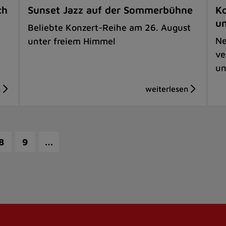
ch
Sunset Jazz auf der Sommerbühne
Ko
u
Beliebte Konzert-Reihe am 26. August
Ne
unter freiem Himmel
ve
un
…
8
9