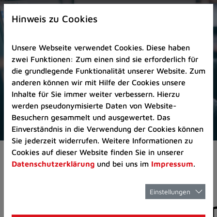
Zur
×
Startseite
Hinweis zu Cookies
(Schnelltaste
0)
Unsere Webseite verwendet Cookies. Diese haben
Zum
zwei Funktionen: Zum einen sind sie erforderlich für
Seitenanfang
die grundlegende Funktionalität unserer Website. Zum
springen
anderen können wir mit Hilfe der Cookies unsere
(Schnelltaste
Inhalte für Sie immer weiter verbessern. Hierzu
A)
werden pseudonymisierte Daten von Website-
Zur
Besuchern gesammelt und ausgewertet. Das
Navigation/Menü
Einverständnis in die Verwendung der Cookies können
springen
Sie jederzeit widerrufen. Weitere Informationen zu
(Schnelltaste
Cookies auf dieser Website finden Sie in unserer
Aktuelles
Pressemitteilungen
M)
Datenschutzerklärung
und bei uns im
Impressum
.
Zur
Suche
springen
Einstellungen
Pressemitteilunge
(Schnelltaste
8)