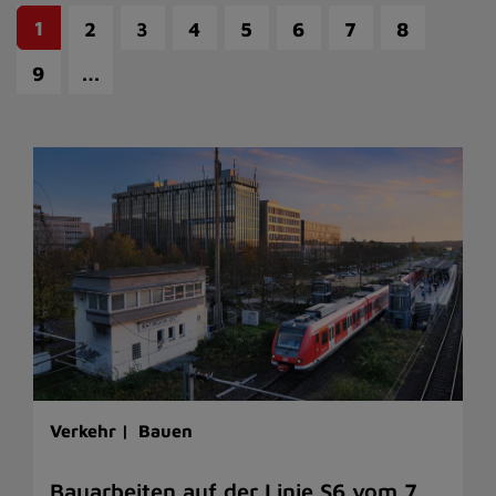
1
2
3
4
5
6
7
8
…
9
Verkehr |
Bauen
Bauarbeiten auf der Linie S6 vom 7.