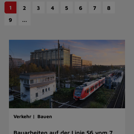
1
2
3
4
5
6
7
8
…
9
Verkehr |
Bauen
Bauarbeiten auf der Linie S6 vom 7.