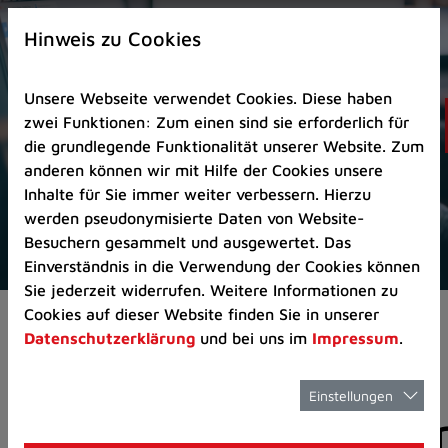
Zur
×
Startseite
Hinweis zu Cookies
(Schnelltaste
0)
Unsere Webseite verwendet Cookies. Diese haben
Zum
zwei Funktionen: Zum einen sind sie erforderlich für
Seitenanfang
die grundlegende Funktionalität unserer Website. Zum
springen
anderen können wir mit Hilfe der Cookies unsere
(Schnelltaste
Inhalte für Sie immer weiter verbessern. Hierzu
A)
werden pseudonymisierte Daten von Website-
Zur
Besuchern gesammelt und ausgewertet. Das
Navigation/Menü
Einverständnis in die Verwendung der Cookies können
springen
Sie jederzeit widerrufen. Weitere Informationen zu
(Schnelltaste
Cookies auf dieser Website finden Sie in unserer
Aktuelles
Pressemitteilungen
M)
Datenschutzerklärung
und bei uns im
Impressum
.
Zur
Suche
springen
Einstellungen
Pressemitteilunge
(Schnelltaste
8)