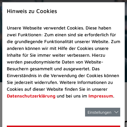
Zur
×
Startseite
Hinweis zu Cookies
(Schnelltaste
0)
Unsere Webseite verwendet Cookies. Diese haben
Zum
zwei Funktionen: Zum einen sind sie erforderlich für
Seitenanfang
die grundlegende Funktionalität unserer Website. Zum
springen
anderen können wir mit Hilfe der Cookies unsere
(Schnelltaste
Inhalte für Sie immer weiter verbessern. Hierzu
A)
werden pseudonymisierte Daten von Website-
Zur
Besuchern gesammelt und ausgewertet. Das
Navigation/Menü
Einverständnis in die Verwendung der Cookies können
springen
Sie jederzeit widerrufen. Weitere Informationen zu
(Schnelltaste
Cookies auf dieser Website finden Sie in unserer
Aktuelles
Pressemitteilungen
M)
Datenschutzerklärung
und bei uns im
Impressum
.
Zur
Suche
springen
Einstellungen
Pressemitteilunge
(Schnelltaste
8)