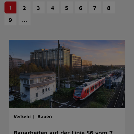
1
2
3
4
5
6
7
8
…
9
Verkehr |
Bauen
Bauarbeiten auf der Linie S6 vom 7.