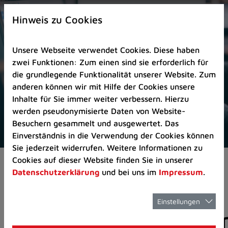
Zur
×
Startseite
Hinweis zu Cookies
(Schnelltaste
0)
Unsere Webseite verwendet Cookies. Diese haben
Zum
zwei Funktionen: Zum einen sind sie erforderlich für
Seitenanfang
die grundlegende Funktionalität unserer Website. Zum
springen
anderen können wir mit Hilfe der Cookies unsere
(Schnelltaste
Inhalte für Sie immer weiter verbessern. Hierzu
A)
werden pseudonymisierte Daten von Website-
Zur
Besuchern gesammelt und ausgewertet. Das
Navigation/Menü
Einverständnis in die Verwendung der Cookies können
springen
Sie jederzeit widerrufen. Weitere Informationen zu
(Schnelltaste
Cookies auf dieser Website finden Sie in unserer
Aktuelles
Pressemitteilungen
M)
Datenschutzerklärung
und bei uns im
Impressum
.
Zur
Suche
springen
Einstellungen
Pressemitteilunge
(Schnelltaste
8)