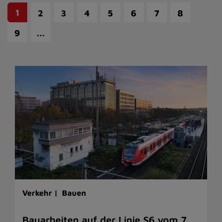
1
2
3
4
5
6
7
8
…
9
Verkehr |
Bauen
Bauarbeiten auf der Linie S6 vom 7.