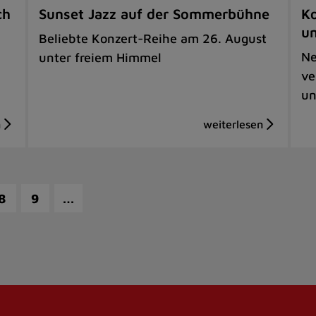
ch
Sunset Jazz auf der Sommerbühne
Ko
u
Beliebte Konzert-Reihe am 26. August
Ne
unter freiem Himmel
ve
un
…
8
9