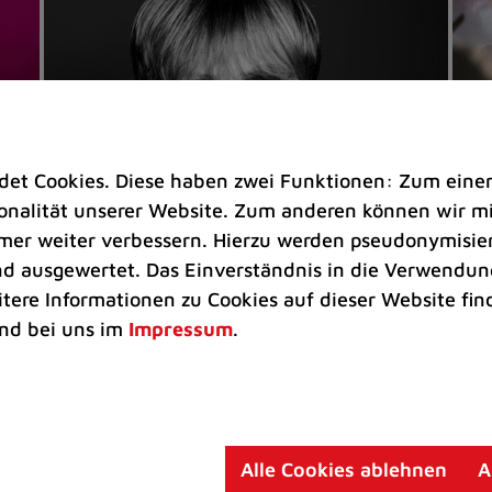
t Cookies. Diese haben zwei Funktionen: Zum einen s
nalität unserer Website. Zum anderen können wir mit
immer weiter verbessern. Hierzu werden pseudonymisie
 ausgewertet. Das Einverständnis in die Verwendung
Veranstaltungen
Ve
itere Informationen zu Cookies auf dieser Website fin
Kultkicker Ansgar Brinkmann
„M
nd bei uns im
Impressum
.
plaudert auf der Sommerbühne
B
Oliver Forster moderiert den "Fußball &
In
Helden"-Talk am 27. August
un
am
Alle Cookies ablehnen
A