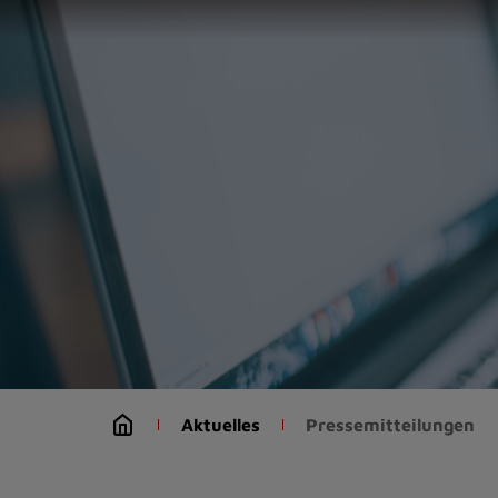
Zur
Startseite
(Schnelltaste
0)
Zum
Seitenanfang
springen
(Schnelltaste
A)
Zur
Navigation/Menü
springen
(Schnelltaste
M)
Zur
Suche
Aktuelles
Pressemitteilungen
springen
(Schnelltaste
8)