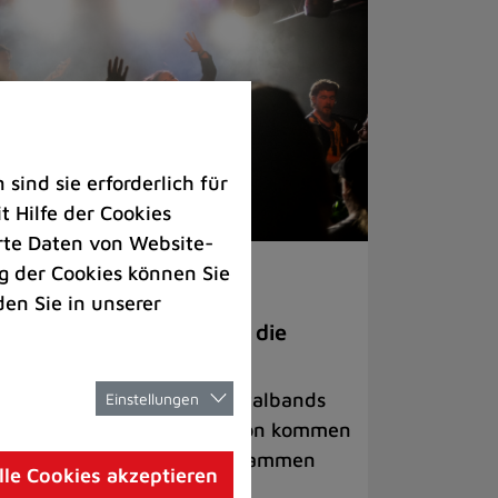
ind sie erforderlich für
 Hilfe der Cookies
rte Daten von Website-
 der Cookies können Sie
ranstaltungen
den Sie in unserer
anege Madness“ bringt die
ühne wieder zum Beben
ternationale Rock- und Metalbands
Einstellungen
d starke Acts aus der Region kommen
 17. Oktober in Lintorf zusammen
lle Cookies akzeptieren