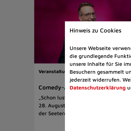
Hinweis zu Cookies
Unsere Webseite verwende
die grundlegende Funktio
unsere Inhalte für Sie 
Besuchern gesammelt und
Veranstaltungen |
Kunst & Kultur
jederzeit widerrufen. We
Comedy-Abend mit Benni Stark
Datenschutzerklärung
u
„Schon lustig, wenn’s witzig ist!“ am
28. August auf der Sommerbühne an
der Seeterrasse