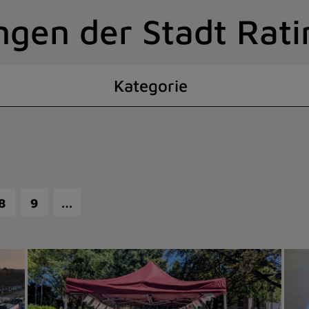
ngen der Stadt Rat
Kategorie
…
8
9