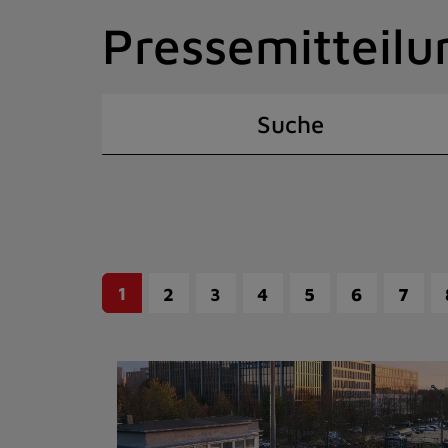
Zum
Pressemitteilu
Inhalt
springen
(Schnelltaste
I)
Suche
1
2
3
4
5
6
7