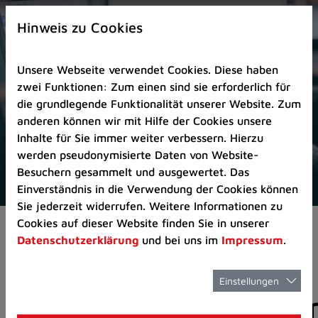
Zur
×
Startseite
Hinweis zu Cookies
(Schnelltaste
0)
Unsere Webseite verwendet Cookies. Diese haben
Zum
zwei Funktionen: Zum einen sind sie erforderlich für
Seitenanfang
die grundlegende Funktionalität unserer Website. Zum
springen
anderen können wir mit Hilfe der Cookies unsere
(Schnelltaste
Inhalte für Sie immer weiter verbessern. Hierzu
A)
werden pseudonymisierte Daten von Website-
Zur
Besuchern gesammelt und ausgewertet. Das
Navigation/Menü
Einverständnis in die Verwendung der Cookies können
springen
Sie jederzeit widerrufen. Weitere Informationen zu
(Schnelltaste
Cookies auf dieser Website finden Sie in unserer
Aktuelles
Pressemitteilungen
M)
Datenschutzerklärung
und bei uns im
Impressum
.
Zur
Suche
springen
Einstellungen
Pressemitteilunge
(Schnelltaste
8)