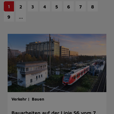
1
2
3
4
5
6
7
8
…
9
Verkehr |
Bauen
Bauarbeiten auf der Linie S6 vom 7.