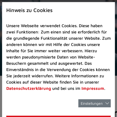
Zur
×
Startseite
Hinweis zu Cookies
(Schnelltaste
0)
Unsere Webseite verwendet Cookies. Diese haben
Zum
zwei Funktionen: Zum einen sind sie erforderlich für
Seitenanfang
die grundlegende Funktionalität unserer Website. Zum
springen
anderen können wir mit Hilfe der Cookies unsere
(Schnelltaste
Inhalte für Sie immer weiter verbessern. Hierzu
A)
werden pseudonymisierte Daten von Website-
Zur
Besuchern gesammelt und ausgewertet. Das
Navigation/Menü
Einverständnis in die Verwendung der Cookies können
springen
Sie jederzeit widerrufen. Weitere Informationen zu
(Schnelltaste
Cookies auf dieser Website finden Sie in unserer
Aktuelles
Pressemitteilungen
M)
Datenschutzerklärung
und bei uns im
Impressum
.
Zur
Suche
springen
Einstellungen
Pressemitteilunge
(Schnelltaste
8)