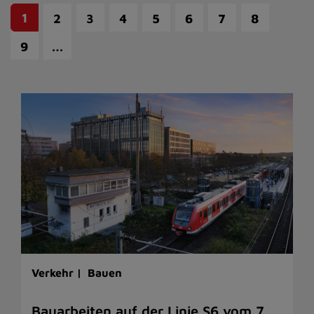
1
2
3
4
5
6
7
8
…
9
Verkehr |
Bauen
Bauarbeiten auf der Linie S6 vom 7.