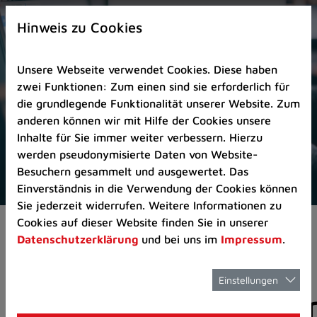
Zur
×
Startseite
Hinweis zu Cookies
(Schnelltaste
0)
Unsere Webseite verwendet Cookies. Diese haben
Zum
zwei Funktionen: Zum einen sind sie erforderlich für
Seitenanfang
die grundlegende Funktionalität unserer Website. Zum
springen
anderen können wir mit Hilfe der Cookies unsere
(Schnelltaste
Inhalte für Sie immer weiter verbessern. Hierzu
A)
werden pseudonymisierte Daten von Website-
Zur
Besuchern gesammelt und ausgewertet. Das
Navigation/Menü
Einverständnis in die Verwendung der Cookies können
springen
Sie jederzeit widerrufen. Weitere Informationen zu
(Schnelltaste
Cookies auf dieser Website finden Sie in unserer
Aktuelles
Pressemitteilungen
M)
Datenschutzerklärung
und bei uns im
Impressum
.
Zur
Suche
springen
Einstellungen
Pressemitteilunge
(Schnelltaste
8)