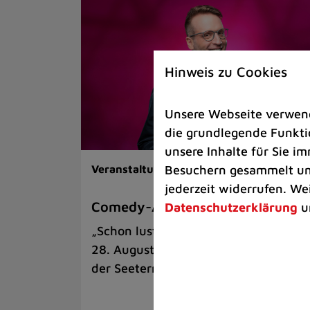
Hinweis zu Cookies
Unsere Webseite verwende
die grundlegende Funktio
unsere Inhalte für Sie 
Besuchern gesammelt und
Veranstaltungen |
Kunst & Kultur
jederzeit widerrufen. We
Comedy-Abend mit Benni Stark
Datenschutzerklärung
u
„Schon lustig, wenn’s witzig ist!“ am
28. August auf der Sommerbühne an
der Seeterrasse