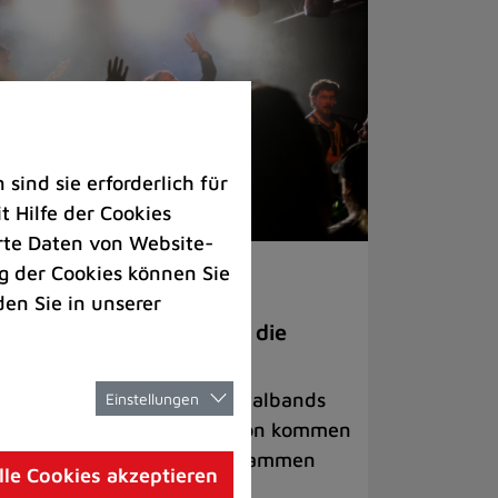
ind sie erforderlich für
 Hilfe der Cookies
rte Daten von Website-
 der Cookies können Sie
ranstaltungen
den Sie in unserer
anege Madness“ bringt die
ühne wieder zum Beben
ternationale Rock- und Metalbands
Einstellungen
d starke Acts aus der Region kommen
 17. Oktober in Lintorf zusammen
lle Cookies akzeptieren