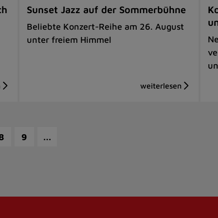
ch
Sunset Jazz auf der Sommerbühne
Ko
u
Beliebte Konzert-Reihe am 26. August
Ne
unter freiem Himmel
ve
un
…
8
9