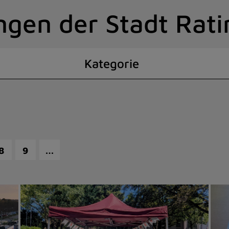
ngen der Stadt Rat
Kategorie
…
8
9