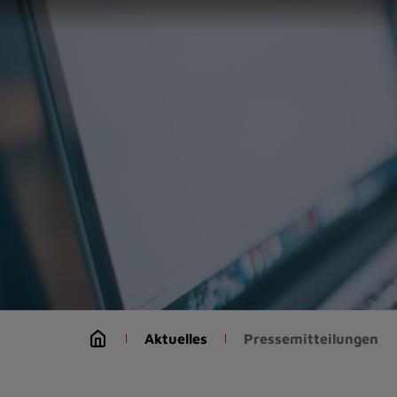
Zur
Startseite
(Schnelltaste
0)
Zum
Seitenanfang
springen
(Schnelltaste
A)
Zur
Navigation/Menü
springen
(Schnelltaste
M)
Zur
Suche
Aktuelles
Pressemitteilungen
springen
(Schnelltaste
8)