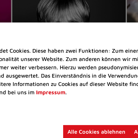
t Cookies. Diese haben zwei Funktionen: Zum einen s
nalität unserer Website. Zum anderen können wir mit
immer weiter verbessern. Hierzu werden pseudonymisie
 ausgewertet. Das Einverständnis in die Verwendung
Veranstaltungen
Ve
itere Informationen zu Cookies auf dieser Website fin
Kultkicker Ansgar Brinkmann
„M
nd bei uns im
Impressum
.
plaudert auf der Sommerbühne
B
Oliver Forster moderiert den "Fußball &
In
Helden"-Talk am 27. August
un
am
Alle Cookies ablehnen
A