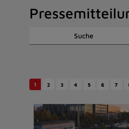
Zum
Pressemitteilu
Inhalt
springen
(Schnelltaste
I)
Suche
1
2
3
4
5
6
7