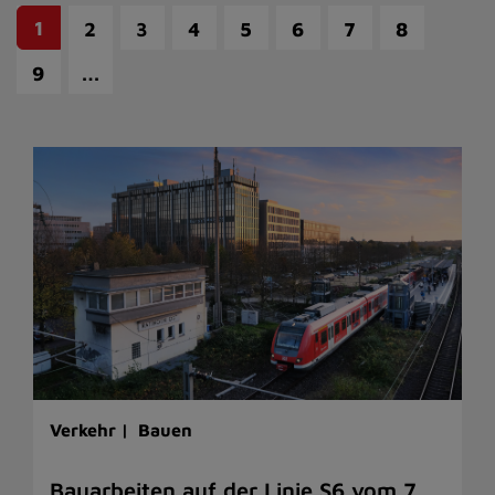
1
2
3
4
5
6
7
8
…
9
Verkehr |
Bauen
Bauarbeiten auf der Linie S6 vom 7.