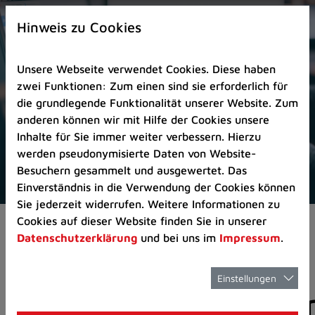
Zur
×
Startseite
Hinweis zu Cookies
(Schnelltaste
0)
Unsere Webseite verwendet Cookies. Diese haben
Zum
zwei Funktionen: Zum einen sind sie erforderlich für
Seitenanfang
die grundlegende Funktionalität unserer Website. Zum
springen
anderen können wir mit Hilfe der Cookies unsere
(Schnelltaste
Inhalte für Sie immer weiter verbessern. Hierzu
A)
werden pseudonymisierte Daten von Website-
Zur
Besuchern gesammelt und ausgewertet. Das
Navigation/Menü
Einverständnis in die Verwendung der Cookies können
springen
Sie jederzeit widerrufen. Weitere Informationen zu
(Schnelltaste
Cookies auf dieser Website finden Sie in unserer
Aktuelles
Pressemitteilungen
M)
Datenschutzerklärung
und bei uns im
Impressum
.
Zur
Suche
springen
Einstellungen
Pressemitteilunge
(Schnelltaste
8)