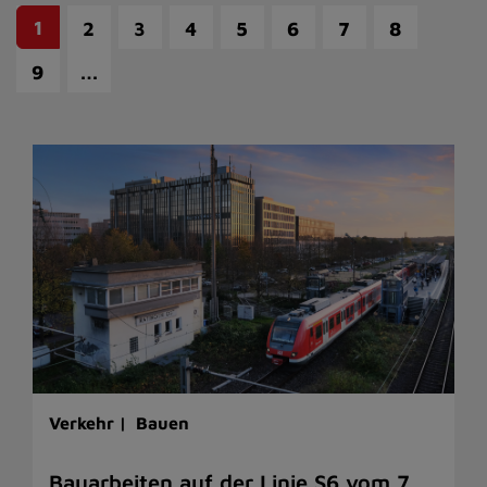
1
2
3
4
5
6
7
8
…
9
Verkehr |
Bauen
Bauarbeiten auf der Linie S6 vom 7.