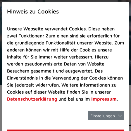
Zur
×
Startseite
Hinweis zu Cookies
(Schnelltaste
0)
Unsere Webseite verwendet Cookies. Diese haben
Zum
zwei Funktionen: Zum einen sind sie erforderlich für
Seitenanfang
die grundlegende Funktionalität unserer Website. Zum
springen
anderen können wir mit Hilfe der Cookies unsere
(Schnelltaste
Inhalte für Sie immer weiter verbessern. Hierzu
A)
werden pseudonymisierte Daten von Website-
Zur
Besuchern gesammelt und ausgewertet. Das
Navigation/Menü
Einverständnis in die Verwendung der Cookies können
springen
Sie jederzeit widerrufen. Weitere Informationen zu
(Schnelltaste
Cookies auf dieser Website finden Sie in unserer
Aktuelles
Pressemitteilungen
M)
Datenschutzerklärung
und bei uns im
Impressum
.
Zur
Suche
springen
Einstellungen
Pressemitteilunge
(Schnelltaste
8)