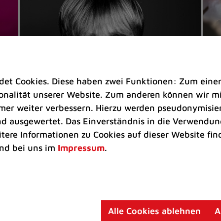
t Cookies. Diese haben zwei Funktionen: Zum einen s
nalität unserer Website. Zum anderen können wir mit
immer weiter verbessern. Hierzu werden pseudonymisie
 ausgewertet. Das Einverständnis in die Verwendung
Veranstaltungen
Ve
itere Informationen zu Cookies auf dieser Website fin
Kultkicker Ansgar Brinkmann
„M
nd bei uns im
Impressum
.
plaudert auf der Sommerbühne
B
Oliver Forster moderiert den "Fußball &
In
Helden"-Talk am 27. August
un
am
Alle Cookies ablehnen
A