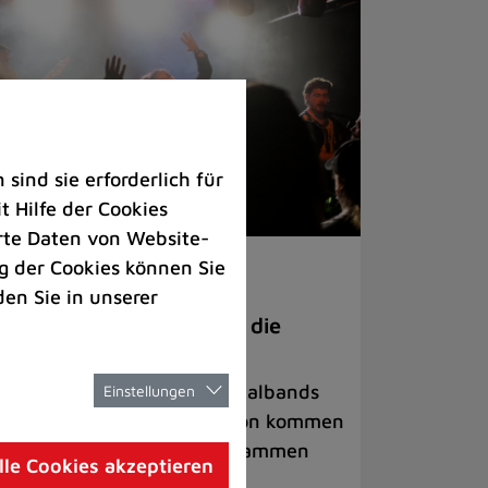
ind sie erforderlich für
 Hilfe der Cookies
rte Daten von Website-
 der Cookies können Sie
ranstaltungen
den Sie in unserer
anege Madness“ bringt die
ühne wieder zum Beben
ternationale Rock- und Metalbands
Einstellungen
d starke Acts aus der Region kommen
 17. Oktober in Lintorf zusammen
lle Cookies akzeptieren