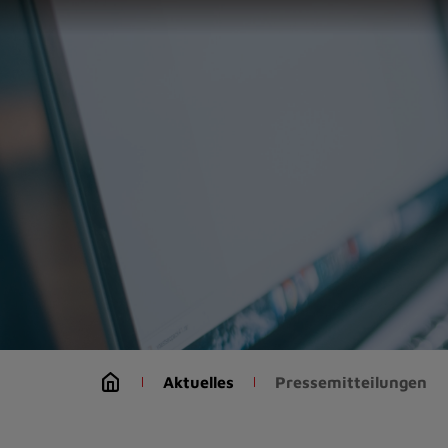
Zur
Startseite
(Schnelltaste
0)
Zum
Seitenanfang
springen
(Schnelltaste
A)
Zur
Navigation/Menü
springen
(Schnelltaste
M)
Zur
Suche
Aktuelles
Pressemitteilungen
springen
(Schnelltaste
8)