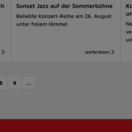
ch
Sunset Jazz auf der Sommerbühne
Ko
u
Beliebte Konzert-Reihe am 26. August
Ne
unter freiem Himmel
ve
un
…
8
9