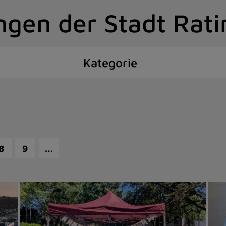
ngen der Stadt Rat
Kategorie
…
8
9