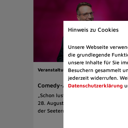
Hinweis zu Cookies
Unsere Webseite verwende
die grundlegende Funktio
unsere Inhalte für Sie 
Besuchern gesammelt und
Veranstaltungen |
Kunst & Kultur
jederzeit widerrufen. We
Comedy-Abend mit Benni Stark
Datenschutzerklärung
u
„Schon lustig, wenn’s witzig ist!“ am
28. August auf der Sommerbühne an
der Seeterrasse