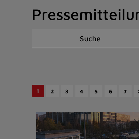
Zum
Pressemitteilu
Inhalt
springen
(Schnelltaste
I)
Suche
1
2
3
4
5
6
7