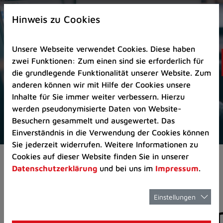
Zur
×
Startseite
Hinweis zu Cookies
(Schnelltaste
0)
Unsere Webseite verwendet Cookies. Diese haben
Zum
zwei Funktionen: Zum einen sind sie erforderlich für
Seitenanfang
die grundlegende Funktionalität unserer Website. Zum
springen
anderen können wir mit Hilfe der Cookies unsere
(Schnelltaste
Inhalte für Sie immer weiter verbessern. Hierzu
A)
werden pseudonymisierte Daten von Website-
Zur
Besuchern gesammelt und ausgewertet. Das
Navigation/Menü
Einverständnis in die Verwendung der Cookies können
springen
Sie jederzeit widerrufen. Weitere Informationen zu
(Schnelltaste
Cookies auf dieser Website finden Sie in unserer
Aktuelles
Pressemitteilungen
M)
Datenschutzerklärung
und bei uns im
Impressum
.
Zur
Suche
springen
Einstellungen
Pressemitteilunge
(Schnelltaste
8)