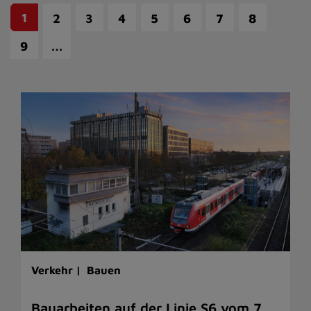
1
2
3
4
5
6
7
8
…
9
Verkehr |
Bauen
Bauarbeiten auf der Linie S6 vom 7.