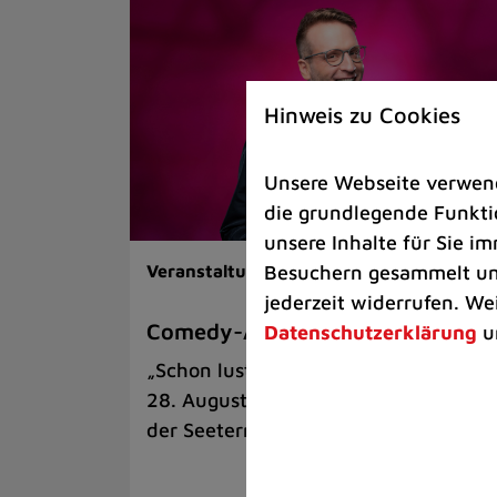
Hinweis zu Cookies
Unsere Webseite verwende
die grundlegende Funktio
unsere Inhalte für Sie 
Besuchern gesammelt und
Veranstaltungen |
Kunst & Kultur
jederzeit widerrufen. We
Comedy-Abend mit Benni Stark
Datenschutzerklärung
u
„Schon lustig, wenn’s witzig ist!“ am
28. August auf der Sommerbühne an
der Seeterrasse