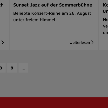
ch
Sunset Jazz auf der Sommerbühne
Ko
u
Beliebte Konzert-Reihe am 26. August
Ne
unter freiem Himmel
ve
un
…
8
9