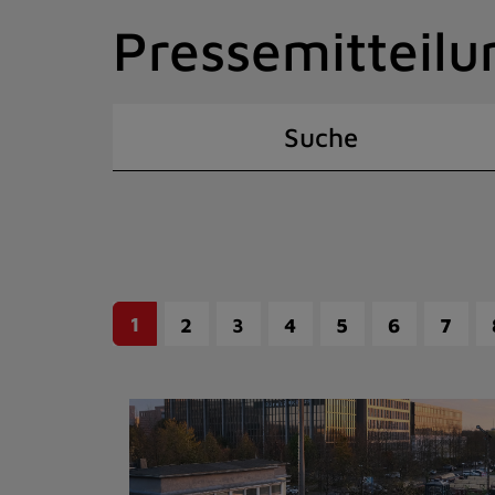
Zum
Pressemitteilu
Inhalt
springen
(Schnelltaste
I)
Suche
1
2
3
4
5
6
7