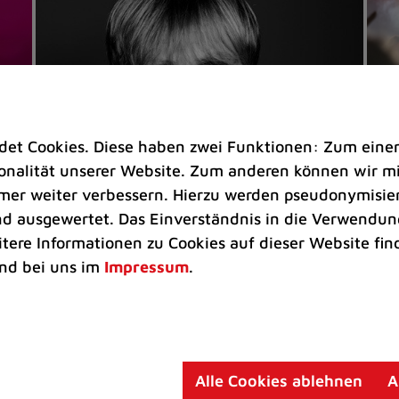
t Cookies. Diese haben zwei Funktionen: Zum einen s
nalität unserer Website. Zum anderen können wir mit
immer weiter verbessern. Hierzu werden pseudonymisie
 ausgewertet. Das Einverständnis in die Verwendung
Veranstaltungen
Ve
itere Informationen zu Cookies auf dieser Website fin
Kultkicker Ansgar Brinkmann
„M
nd bei uns im
Impressum
.
plaudert auf der Sommerbühne
B
Oliver Forster moderiert den "Fußball &
In
Helden"-Talk am 27. August
un
am
Alle Cookies ablehnen
A