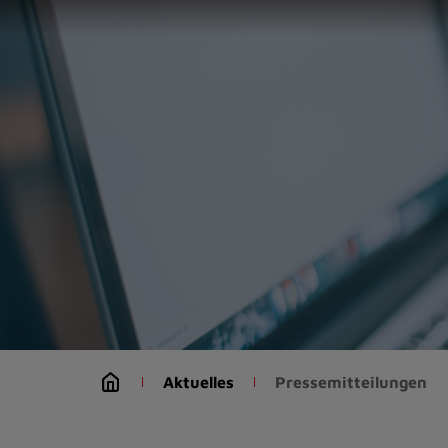
Zur
Startseite
(Schnelltaste
0)
Zum
Seitenanfang
springen
(Schnelltaste
A)
Zur
Navigation/Menü
springen
(Schnelltaste
M)
Zur
Suche
Aktuelles
Pressemitteilungen
springen
(Schnelltaste
8)