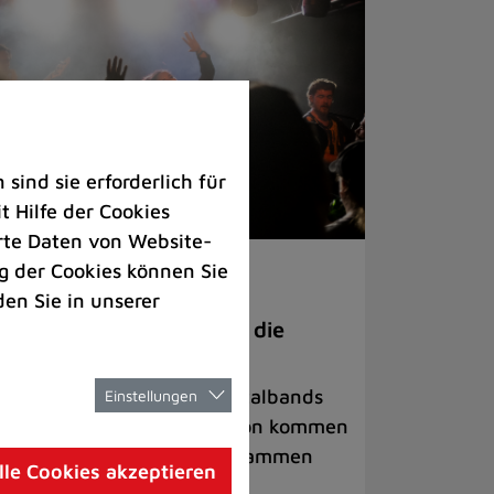
ind sie erforderlich für
 Hilfe der Cookies
rte Daten von Website-
 der Cookies können Sie
ranstaltungen
den Sie in unserer
anege Madness“ bringt die
ühne wieder zum Beben
ternationale Rock- und Metalbands
Einstellungen
d starke Acts aus der Region kommen
 17. Oktober in Lintorf zusammen
lle Cookies akzeptieren