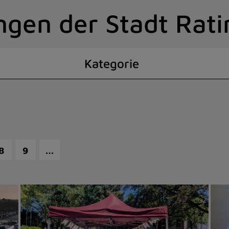
ngen der Stadt Rat
Kategorie
…
8
9