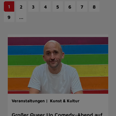
1
2
3
4
5
6
7
8
…
9
Veranstaltungen |
Kunst & Kultur
Großer Queer Up Comedy-Abend auf