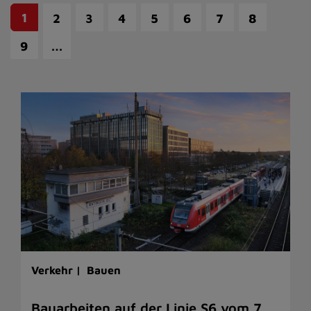
1
2
3
4
5
6
7
8
…
9
Verkehr |
Bauen
Bauarbeiten auf der Linie S6 vom 7.