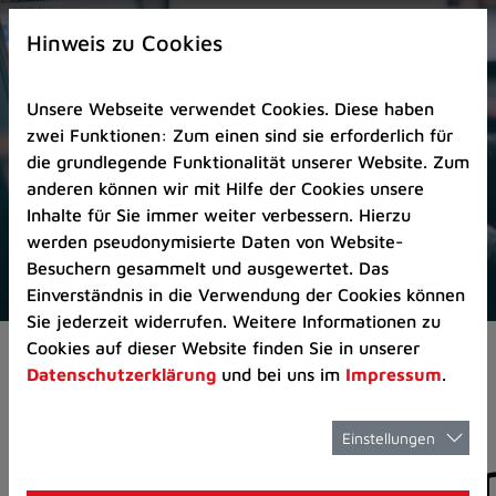
Zur
×
Startseite
Hinweis zu Cookies
(Schnelltaste
0)
Unsere Webseite verwendet Cookies. Diese haben
Zum
zwei Funktionen: Zum einen sind sie erforderlich für
Seitenanfang
die grundlegende Funktionalität unserer Website. Zum
springen
anderen können wir mit Hilfe der Cookies unsere
(Schnelltaste
Inhalte für Sie immer weiter verbessern. Hierzu
A)
werden pseudonymisierte Daten von Website-
Zur
Besuchern gesammelt und ausgewertet. Das
Navigation/Menü
Einverständnis in die Verwendung der Cookies können
springen
Sie jederzeit widerrufen. Weitere Informationen zu
(Schnelltaste
Cookies auf dieser Website finden Sie in unserer
Aktuelles
Pressemitteilungen
M)
Datenschutzerklärung
und bei uns im
Impressum
.
Zur
Suche
springen
Einstellungen
Pressemitteilunge
(Schnelltaste
8)