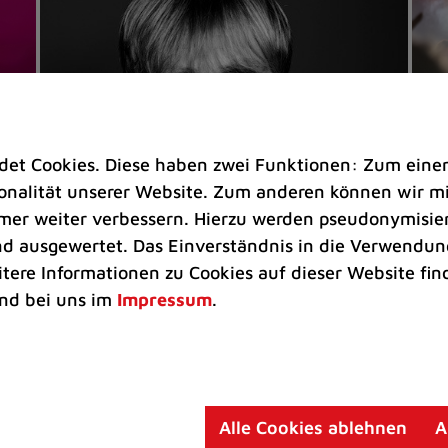
t Cookies. Diese haben zwei Funktionen: Zum einen s
nalität unserer Website. Zum anderen können wir mit
immer weiter verbessern. Hierzu werden pseudonymisie
 ausgewertet. Das Einverständnis in die Verwendung
Veranstaltungen
Ve
itere Informationen zu Cookies auf dieser Website fin
Kultkicker Ansgar Brinkmann
„M
nd bei uns im
Impressum
.
plaudert auf der Sommerbühne
B
Oliver Forster moderiert den "Fußball &
In
Helden"-Talk am 27. August
un
am
Alle Cookies ablehnen
A