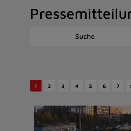
Zum
Pressemitteilu
Inhalt
springen
(Schnelltaste
I)
Suche
1
2
3
4
5
6
7