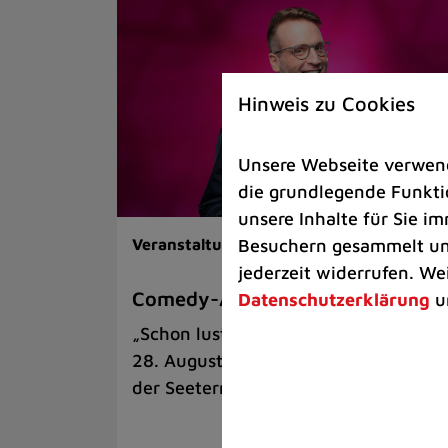
Hinweis zu Cookies
Unsere Webseite verwende
die grundlegende Funktio
unsere Inhalte für Sie 
Besuchern gesammelt und
Veranstaltungen |
Kunst & Kultur
jederzeit widerrufen. We
Comedy-Abend mit Benni Stark
Datenschutzerklärung
u
„Schon lustig, wenn’s witzig ist!“ am
28. August auf der Sommerbühne an
der Seeterrasse