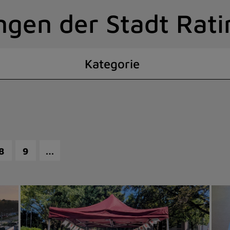
ngen der Stadt Rat
Kategorie
…
8
9