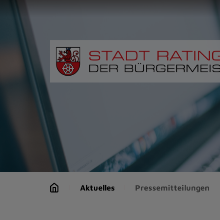
Zur
Startseite
(Schnelltaste
0)
Zum
Seitenanfang
springen
(Schnelltaste
A)
Zur
Navigation/Menü
springen
(Schnelltaste
M)
Zur
Suche
Aktuelles
Pressemitteilungen
springen
(Schnelltaste
8)