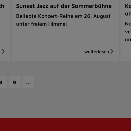
ch
Sunset Jazz auf der Sommerbühne
Ko
u
Beliebte Konzert-Reihe am 26. August
Ne
unter freiem Himmel
ve
un
…
8
9