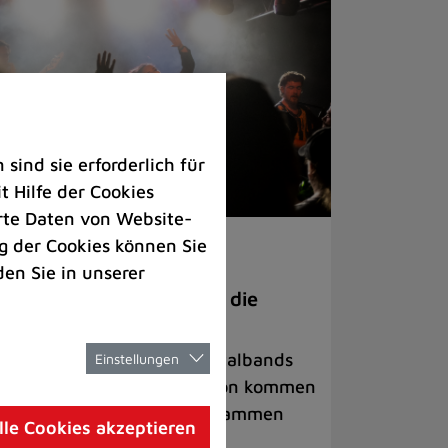
ind sie erforderlich für
 Hilfe der Cookies
rte Daten von Website-
 der Cookies können Sie
ranstaltungen
den Sie in unserer
anege Madness“ bringt die
ühne wieder zum Beben
ternationale Rock- und Metalbands
Einstellungen
d starke Acts aus der Region kommen
 17. Oktober in Lintorf zusammen
lle Cookies akzeptieren