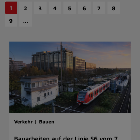
1
2
3
4
5
6
7
8
…
9
Verkehr |
Bauen
Bauarbeiten auf der Linie S6 vom 7.