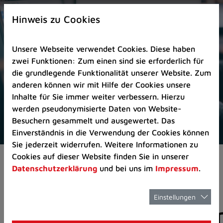
Zur
×
Startseite
Hinweis zu Cookies
(Schnelltaste
0)
Unsere Webseite verwendet Cookies. Diese haben
Zum
zwei Funktionen: Zum einen sind sie erforderlich für
Seitenanfang
die grundlegende Funktionalität unserer Website. Zum
springen
anderen können wir mit Hilfe der Cookies unsere
(Schnelltaste
Inhalte für Sie immer weiter verbessern. Hierzu
A)
werden pseudonymisierte Daten von Website-
Zur
Besuchern gesammelt und ausgewertet. Das
Navigation/Menü
Einverständnis in die Verwendung der Cookies können
springen
Sie jederzeit widerrufen. Weitere Informationen zu
(Schnelltaste
Cookies auf dieser Website finden Sie in unserer
Aktuelles
Pressemitteilungen
M)
Datenschutzerklärung
und bei uns im
Impressum
.
Zur
Suche
springen
Einstellungen
Pressemitteilunge
(Schnelltaste
8)