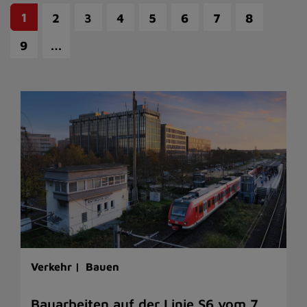
1
2
3
4
5
6
7
8
…
9
Verkehr |
Bauen
Bauarbeiten auf der Linie S6 vom 7.