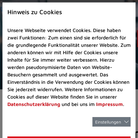
Zur
×
Startseite
Hinweis zu Cookies
(Schnelltaste
0)
Unsere Webseite verwendet Cookies. Diese haben
Zum
zwei Funktionen: Zum einen sind sie erforderlich für
Seitenanfang
die grundlegende Funktionalität unserer Website. Zum
springen
anderen können wir mit Hilfe der Cookies unsere
(Schnelltaste
Inhalte für Sie immer weiter verbessern. Hierzu
A)
werden pseudonymisierte Daten von Website-
Zur
Besuchern gesammelt und ausgewertet. Das
Navigation/Menü
Einverständnis in die Verwendung der Cookies können
springen
Sie jederzeit widerrufen. Weitere Informationen zu
(Schnelltaste
Cookies auf dieser Website finden Sie in unserer
Aktuelles
Pressemitteilungen
M)
Datenschutzerklärung
und bei uns im
Impressum
.
Zur
Suche
springen
Einstellungen
Pressemitteilunge
(Schnelltaste
8)