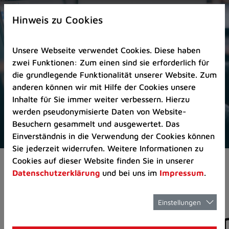
Zur
×
Startseite
Hinweis zu Cookies
(Schnelltaste
0)
Unsere Webseite verwendet Cookies. Diese haben
Zum
zwei Funktionen: Zum einen sind sie erforderlich für
Seitenanfang
die grundlegende Funktionalität unserer Website. Zum
springen
anderen können wir mit Hilfe der Cookies unsere
(Schnelltaste
Inhalte für Sie immer weiter verbessern. Hierzu
A)
werden pseudonymisierte Daten von Website-
Zur
Besuchern gesammelt und ausgewertet. Das
Navigation/Menü
Einverständnis in die Verwendung der Cookies können
springen
Sie jederzeit widerrufen. Weitere Informationen zu
(Schnelltaste
Cookies auf dieser Website finden Sie in unserer
Aktuelles
Pressemitteilungen
M)
Datenschutzerklärung
und bei uns im
Impressum
.
Zur
Suche
springen
Einstellungen
Pressemitteilunge
(Schnelltaste
8)