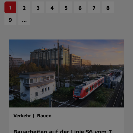
1
2
3
4
5
6
7
8
…
9
Verkehr |
Bauen
Bauarbeiten auf der Linie S6 vom 7.