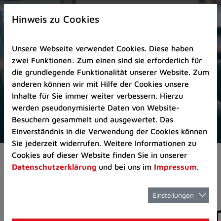
Zur
×
Startseite
Hinweis zu Cookies
(Schnelltaste
0)
Unsere Webseite verwendet Cookies. Diese haben
Zum
zwei Funktionen: Zum einen sind sie erforderlich für
Seitenanfang
die grundlegende Funktionalität unserer Website. Zum
springen
anderen können wir mit Hilfe der Cookies unsere
(Schnelltaste
Inhalte für Sie immer weiter verbessern. Hierzu
A)
werden pseudonymisierte Daten von Website-
Zur
Besuchern gesammelt und ausgewertet. Das
Navigation/Menü
Einverständnis in die Verwendung der Cookies können
springen
Sie jederzeit widerrufen. Weitere Informationen zu
(Schnelltaste
Cookies auf dieser Website finden Sie in unserer
Aktuelles
Pressemitteilungen
M)
Datenschutzerklärung
und bei uns im
Impressum
.
Zur
Suche
springen
Einstellungen
Pressemitteilunge
(Schnelltaste
8)