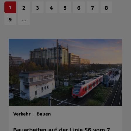
1
2
3
4
5
6
7
8
…
9
Verkehr |
Bauen
Bauarbeiten auf der Linie S6 vom 7.