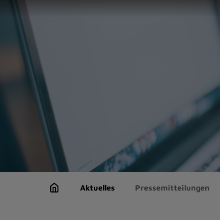
Zur
Startseite
(Schnelltaste
0)
Zum
Seitenanfang
springen
(Schnelltaste
A)
Zur
Navigation/Menü
springen
(Schnelltaste
M)
Zur
Suche
Aktuelles
Pressemitteilungen
springen
(Schnelltaste
8)