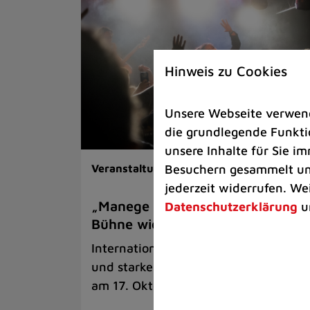
Hinweis zu Cookies
Unsere Webseite verwende
die grundlegende Funktio
unsere Inhalte für Sie 
Besuchern gesammelt und
Veranstaltungen
jederzeit widerrufen. We
„Manege Madness“ bringt die
Datenschutzerklärung
u
Bühne wieder zum Beben
Internationale Rock- und Metalbands
und starke Acts aus der Region kom
am 17. Oktober in Lintorf zusammen