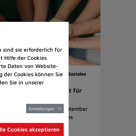
ind sie erforderlich für
 Hilfe der Cookies
rte Daten von Website-
 der Cookies können Sie
renamt |
Veranstaltungen |
Soziales
den Sie in unserer
ch dem Berufsleben Zeit für
rzensprojekte
lkveranstaltung am 22. September
Einstellungen
cht Lust auf ehrenamtliches
gagement im Ruhestand
lle Cookies akzeptieren