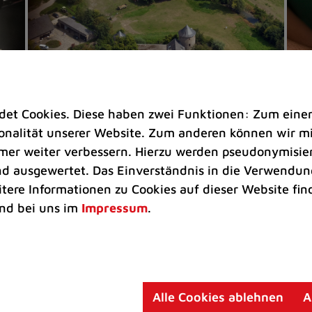
t Cookies. Diese haben zwei Funktionen: Zum einen s
nalität unserer Website. Zum anderen können wir mit
immer weiter verbessern. Hierzu werden pseudonymisie
 ausgewertet. Das Einverständnis in die Verwendung
Veranstaltungen |
Rathaus |
Freizeit
Eh
itere Informationen zu Cookies auf dieser Website fin
Ratingens Schlösser und Burgen
Na
nd bei uns im
Impressum
.
öffnen ihre Tore
He
Sechs Eigentümer gewähren beim
Ta
men
Schlösser- und Burgentag am 30.
ma
August einen Blick hinter historische
En
Alle Cookies ablehnen
A
Mauern