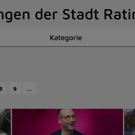
ngen der Stadt Rat
Kategorie
…
8
9