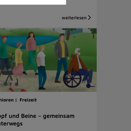
nioren |
Freizeit
pf und Beine – gemeinsam
nterwegs