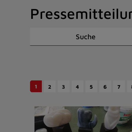
Zum
Pressemitteilu
Inhalt
springen
(Schnelltaste
I)
Suche
1
2
3
4
5
6
7