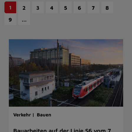
1
2
3
4
5
6
7
8
…
9
Verkehr |
Bauen
Bauarbeiten auf der Linie S6 vom 7.