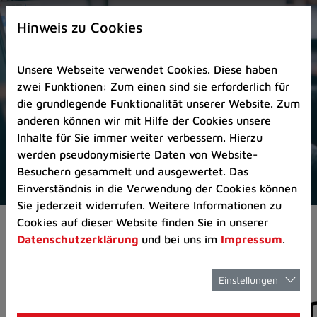
Zur
×
Startseite
Hinweis zu Cookies
(Schnelltaste
0)
Unsere Webseite verwendet Cookies. Diese haben
Zum
zwei Funktionen: Zum einen sind sie erforderlich für
Seitenanfang
die grundlegende Funktionalität unserer Website. Zum
springen
anderen können wir mit Hilfe der Cookies unsere
(Schnelltaste
Inhalte für Sie immer weiter verbessern. Hierzu
A)
werden pseudonymisierte Daten von Website-
Zur
Besuchern gesammelt und ausgewertet. Das
Navigation/Menü
Einverständnis in die Verwendung der Cookies können
springen
Sie jederzeit widerrufen. Weitere Informationen zu
(Schnelltaste
Cookies auf dieser Website finden Sie in unserer
Aktuelles
Pressemitteilungen
M)
Datenschutzerklärung
und bei uns im
Impressum
.
Zur
Suche
springen
Einstellungen
Pressemitteilunge
(Schnelltaste
8)