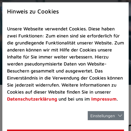
Zur
×
Startseite
Hinweis zu Cookies
(Schnelltaste
0)
Unsere Webseite verwendet Cookies. Diese haben
Zum
zwei Funktionen: Zum einen sind sie erforderlich für
Seitenanfang
die grundlegende Funktionalität unserer Website. Zum
springen
anderen können wir mit Hilfe der Cookies unsere
(Schnelltaste
Inhalte für Sie immer weiter verbessern. Hierzu
A)
werden pseudonymisierte Daten von Website-
Zur
Besuchern gesammelt und ausgewertet. Das
Navigation/Menü
Einverständnis in die Verwendung der Cookies können
springen
Sie jederzeit widerrufen. Weitere Informationen zu
(Schnelltaste
Cookies auf dieser Website finden Sie in unserer
Aktuelles
Pressemitteilungen
M)
Datenschutzerklärung
und bei uns im
Impressum
.
Zur
Suche
springen
Einstellungen
Pressemitteilunge
(Schnelltaste
8)