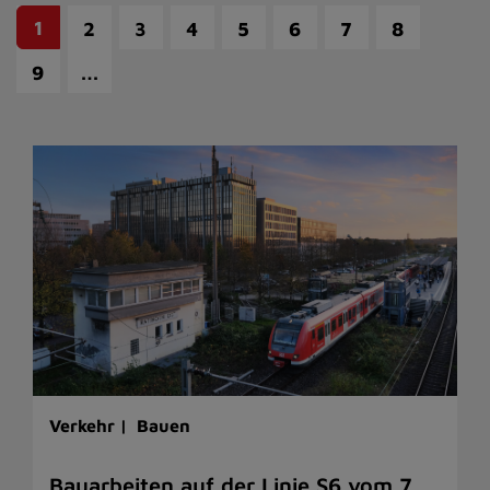
1
2
3
4
5
6
7
8
…
9
Verkehr |
Bauen
Bauarbeiten auf der Linie S6 vom 7.