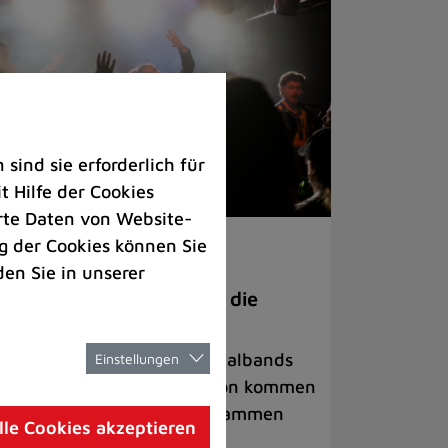
ind sie erforderlich für
 Hilfe der Cookies
rte Daten von Website-
 der Cookies können Sie
ranstaltungen
den Sie in unserer
anege Madness“ bringt die
ühne wieder zum Beben
ternationale Rock- und Metalbands
Einstellungen
d starke Acts aus der Region kommen
 17. Oktober in Lintorf zusammen
lle Cookies akzeptieren