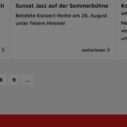
ch
Sunset Jazz auf der Sommerbühne
Ko
u
Beliebte Konzert-Reihe am 26. August
Ne
unter freiem Himmel
ve
un
…
8
9