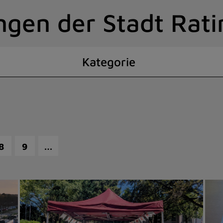
ngen der Stadt Rat
Kategorie
…
8
9