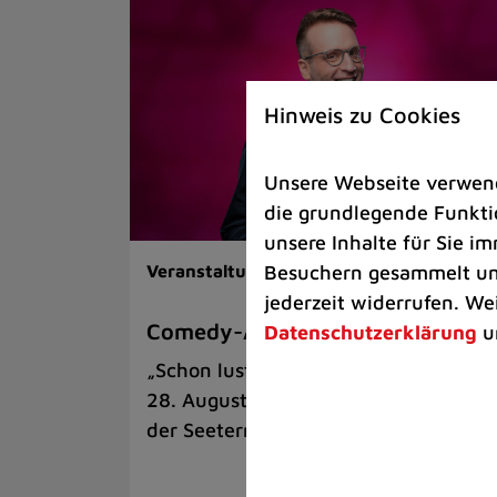
Hinweis zu Cookies
Unsere Webseite verwende
die grundlegende Funktio
unsere Inhalte für Sie 
Besuchern gesammelt und
Veranstaltungen |
Kunst & Kultur
jederzeit widerrufen. We
Comedy-Abend mit Benni Stark
Datenschutzerklärung
u
„Schon lustig, wenn’s witzig ist!“ am
28. August auf der Sommerbühne an
der Seeterrasse