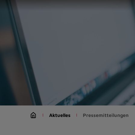
Zur
Startseite
(Schnelltaste
0)
Zum
Seitenanfang
springen
(Schnelltaste
A)
Zur
Navigation/Menü
springen
(Schnelltaste
M)
Zur
Suche
Aktuelles
Pressemitteilungen
springen
(Schnelltaste
8)