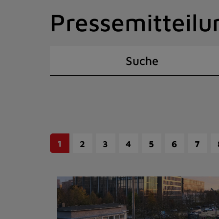
Zum
Pressemitteilu
Inhalt
springen
(Schnelltaste
I)
Suche
1
2
3
4
5
6
7