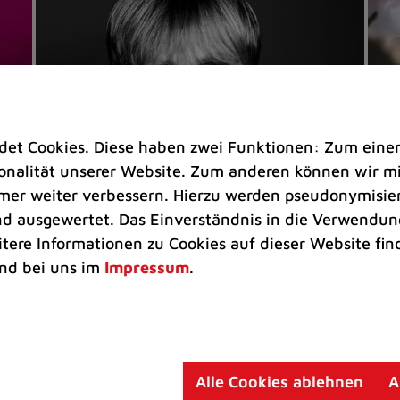
t Cookies. Diese haben zwei Funktionen: Zum einen s
nalität unserer Website. Zum anderen können wir mit
immer weiter verbessern. Hierzu werden pseudonymisie
 ausgewertet. Das Einverständnis in die Verwendung
Veranstaltungen
Ve
itere Informationen zu Cookies auf dieser Website fin
Kultkicker Ansgar Brinkmann
„M
nd bei uns im
Impressum
.
plaudert auf der Sommerbühne
B
Oliver Forster moderiert den "Fußball &
In
Helden"-Talk am 27. August
un
am
Alle Cookies ablehnen
A