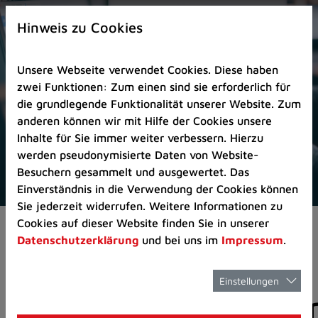
Zur
×
Startseite
Hinweis zu Cookies
(Schnelltaste
0)
Unsere Webseite verwendet Cookies. Diese haben
Zum
zwei Funktionen: Zum einen sind sie erforderlich für
Seitenanfang
die grundlegende Funktionalität unserer Website. Zum
springen
anderen können wir mit Hilfe der Cookies unsere
(Schnelltaste
Inhalte für Sie immer weiter verbessern. Hierzu
A)
werden pseudonymisierte Daten von Website-
Zur
Besuchern gesammelt und ausgewertet. Das
Navigation/Menü
Einverständnis in die Verwendung der Cookies können
springen
Sie jederzeit widerrufen. Weitere Informationen zu
(Schnelltaste
Cookies auf dieser Website finden Sie in unserer
Aktuelles
Pressemitteilungen
M)
Datenschutzerklärung
und bei uns im
Impressum
.
Zur
Suche
springen
Einstellungen
Pressemitteilunge
(Schnelltaste
8)