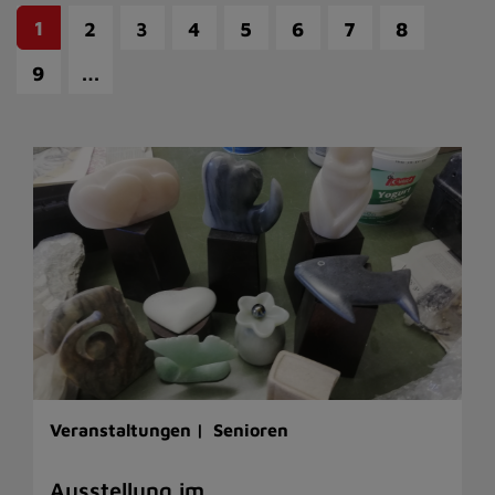
1
2
3
4
5
6
7
8
…
9
Veranstaltungen |
Senioren
Ausstellung im