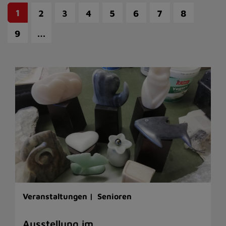
1
2
3
4
5
6
7
8
…
9
Veranstaltungen |
Senioren
Ausstellung im