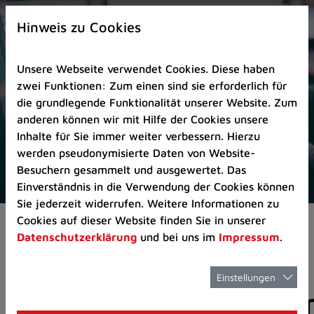
Zur
×
Startseite
Hinweis zu Cookies
(Schnelltaste
0)
Unsere Webseite verwendet Cookies. Diese haben
Zum
zwei Funktionen: Zum einen sind sie erforderlich für
Seitenanfang
die grundlegende Funktionalität unserer Website. Zum
springen
anderen können wir mit Hilfe der Cookies unsere
(Schnelltaste
Inhalte für Sie immer weiter verbessern. Hierzu
A)
werden pseudonymisierte Daten von Website-
Zur
Besuchern gesammelt und ausgewertet. Das
Navigation/Menü
Einverständnis in die Verwendung der Cookies können
springen
Sie jederzeit widerrufen. Weitere Informationen zu
(Schnelltaste
Cookies auf dieser Website finden Sie in unserer
Aktuelles
Pressemitteilungen
M)
Datenschutzerklärung
und bei uns im
Impressum
.
Zur
Suche
springen
Einstellungen
Pressemitteilunge
(Schnelltaste
8)