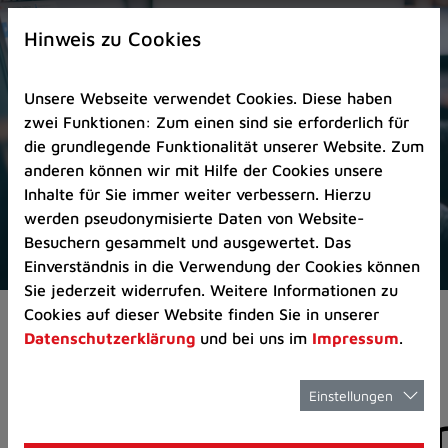
Zur
×
Startseite
Hinweis zu Cookies
(Schnelltaste
0)
Unsere Webseite verwendet Cookies. Diese haben
Zum
zwei Funktionen: Zum einen sind sie erforderlich für
Seitenanfang
die grundlegende Funktionalität unserer Website. Zum
springen
anderen können wir mit Hilfe der Cookies unsere
(Schnelltaste
Inhalte für Sie immer weiter verbessern. Hierzu
A)
werden pseudonymisierte Daten von Website-
Zur
Besuchern gesammelt und ausgewertet. Das
Navigation/Menü
Einverständnis in die Verwendung der Cookies können
springen
Sie jederzeit widerrufen. Weitere Informationen zu
(Schnelltaste
Cookies auf dieser Website finden Sie in unserer
Aktuelles
Pressemitteilungen
M)
Datenschutzerklärung
und bei uns im
Impressum
.
Zur
Suche
springen
Einstellungen
Pressemitteilunge
(Schnelltaste
8)