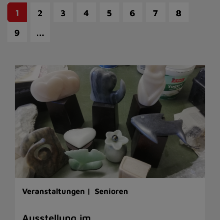
1
2
3
4
5
6
7
8
…
9
Veranstaltungen |
Senioren
Ausstellung im