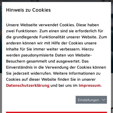
Zur
×
Startseite
Hinweis zu Cookies
(Schnelltaste
0)
Unsere Webseite verwendet Cookies. Diese haben
Zum
zwei Funktionen: Zum einen sind sie erforderlich für
Seitenanfang
die grundlegende Funktionalität unserer Website. Zum
springen
anderen können wir mit Hilfe der Cookies unsere
(Schnelltaste
Inhalte für Sie immer weiter verbessern. Hierzu
A)
werden pseudonymisierte Daten von Website-
Zur
Besuchern gesammelt und ausgewertet. Das
Navigation/Menü
Einverständnis in die Verwendung der Cookies können
springen
Sie jederzeit widerrufen. Weitere Informationen zu
(Schnelltaste
Cookies auf dieser Website finden Sie in unserer
Aktuelles
Pressemitteilungen
M)
Datenschutzerklärung
und bei uns im
Impressum
.
Zur
Suche
springen
Einstellungen
Pressemitteilunge
(Schnelltaste
8)