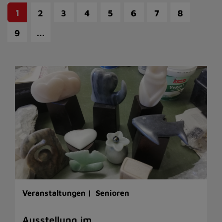
1
2
3
4
5
6
7
8
…
9
Veranstaltungen |
Senioren
Ausstellung im