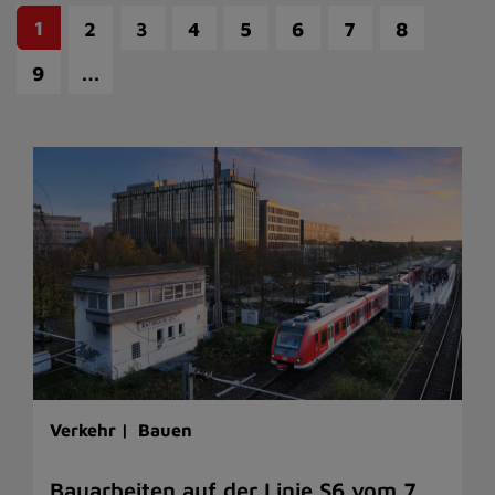
1
2
3
4
5
6
7
8
…
9
Verkehr |
Bauen
Bauarbeiten auf der Linie S6 vom 7.