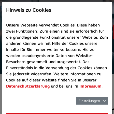
Zur
×
Startseite
Hinweis zu Cookies
(Schnelltaste
0)
Unsere Webseite verwendet Cookies. Diese haben
Zum
zwei Funktionen: Zum einen sind sie erforderlich für
Seitenanfang
die grundlegende Funktionalität unserer Website. Zum
springen
anderen können wir mit Hilfe der Cookies unsere
(Schnelltaste
Inhalte für Sie immer weiter verbessern. Hierzu
A)
werden pseudonymisierte Daten von Website-
Zur
Besuchern gesammelt und ausgewertet. Das
Navigation/Menü
Einverständnis in die Verwendung der Cookies können
springen
Sie jederzeit widerrufen. Weitere Informationen zu
(Schnelltaste
Cookies auf dieser Website finden Sie in unserer
Aktuelles
Pressemitteilungen
M)
Datenschutzerklärung
und bei uns im
Impressum
.
Zur
Suche
springen
Einstellungen
Pressemitteilunge
(Schnelltaste
8)