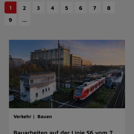
1
2
3
4
5
6
7
8
…
9
Verkehr |
Bauen
Bauarbeiten auf der Linie S6 vom 7.