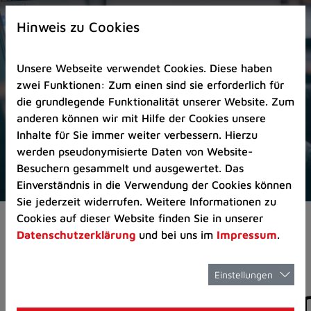
Zur
×
Startseite
Hinweis zu Cookies
(Schnelltaste
0)
Unsere Webseite verwendet Cookies. Diese haben
Zum
zwei Funktionen: Zum einen sind sie erforderlich für
Seitenanfang
die grundlegende Funktionalität unserer Website. Zum
springen
anderen können wir mit Hilfe der Cookies unsere
(Schnelltaste
Inhalte für Sie immer weiter verbessern. Hierzu
A)
werden pseudonymisierte Daten von Website-
Zur
Besuchern gesammelt und ausgewertet. Das
Navigation/Menü
Einverständnis in die Verwendung der Cookies können
springen
Sie jederzeit widerrufen. Weitere Informationen zu
(Schnelltaste
Cookies auf dieser Website finden Sie in unserer
Aktuelles
Pressemitteilungen
M)
Datenschutzerklärung
und bei uns im
Impressum
.
Zur
Suche
springen
Einstellungen
Pressemitteilunge
(Schnelltaste
8)