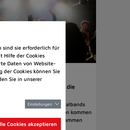
ind sie erforderlich für
 Hilfe der Cookies
rte Daten von Website-
 der Cookies können Sie
ranstaltungen
den Sie in unserer
anege Madness“ bringt die
ühne wieder zum Beben
ternationale Rock- und Metalbands
Einstellungen
d starke Acts aus der Region kommen
 17. Oktober in Lintorf zusammen
lle Cookies akzeptieren