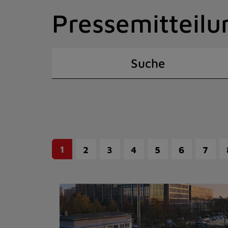
Zum
Pressemitteilu
Inhalt
springen
(Schnelltaste
I)
Suche
1
2
3
4
5
6
7