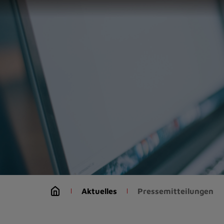
Zur
Startseite
(Schnelltaste
0)
Zum
Seitenanfang
springen
(Schnelltaste
A)
Zur
Navigation/Menü
springen
(Schnelltaste
M)
Zur
Suche
Aktuelles
Pressemitteilungen
springen
(Schnelltaste
8)