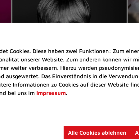
t Cookies. Diese haben zwei Funktionen: Zum einen s
nalität unserer Website. Zum anderen können wir mit
immer weiter verbessern. Hierzu werden pseudonymisie
 ausgewertet. Das Einverständnis in die Verwendung
Veranstaltungen
Ve
itere Informationen zu Cookies auf dieser Website fin
Kultkicker Ansgar Brinkmann
„M
nd bei uns im
Impressum
.
plaudert auf der Sommerbühne
B
Oliver Forster moderiert den "Fußball &
In
Helden"-Talk am 27. August
un
am
Alle Cookies ablehnen
A