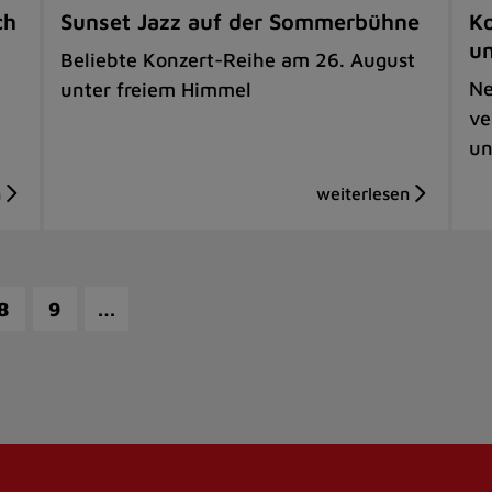
ch
Sunset Jazz auf der Sommerbühne
Ko
u
Beliebte Konzert-Reihe am 26. August
Ne
unter freiem Himmel
ve
un
…
8
9