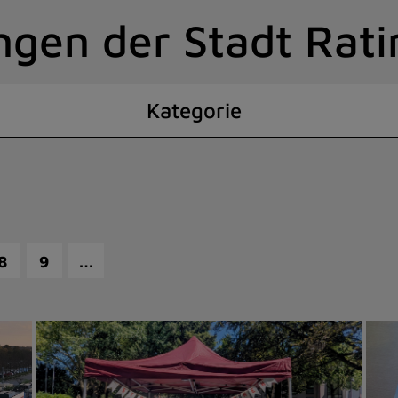
ngen der Stadt Rat
Kategorie
…
8
9