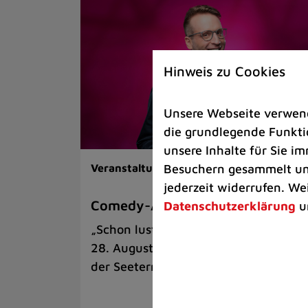
Hinweis zu Cookies
Unsere Webseite verwende
die grundlegende Funktio
unsere Inhalte für Sie 
Besuchern gesammelt und
Veranstaltungen |
Kunst & Kultur
jederzeit widerrufen. We
Comedy-Abend mit Benni Stark
Datenschutzerklärung
u
„Schon lustig, wenn’s witzig ist!“ am
28. August auf der Sommerbühne an
der Seeterrasse