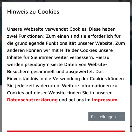
Zur
×
Startseite
Hinweis zu Cookies
(Schnelltaste
0)
Unsere Webseite verwendet Cookies. Diese haben
Zum
zwei Funktionen: Zum einen sind sie erforderlich für
Seitenanfang
die grundlegende Funktionalität unserer Website. Zum
springen
anderen können wir mit Hilfe der Cookies unsere
(Schnelltaste
Inhalte für Sie immer weiter verbessern. Hierzu
A)
werden pseudonymisierte Daten von Website-
Zur
Besuchern gesammelt und ausgewertet. Das
Navigation/Menü
Einverständnis in die Verwendung der Cookies können
springen
Sie jederzeit widerrufen. Weitere Informationen zu
(Schnelltaste
Cookies auf dieser Website finden Sie in unserer
Aktuelles
Pressemitteilungen
M)
Datenschutzerklärung
und bei uns im
Impressum
.
Zur
Suche
springen
Einstellungen
Pressemitteilunge
(Schnelltaste
8)