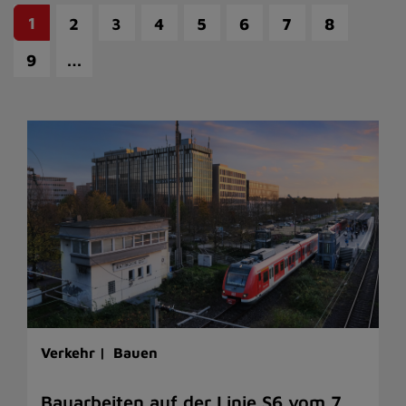
1
2
3
4
5
6
7
8
…
9
Verkehr |
Bauen
Bauarbeiten auf der Linie S6 vom 7.